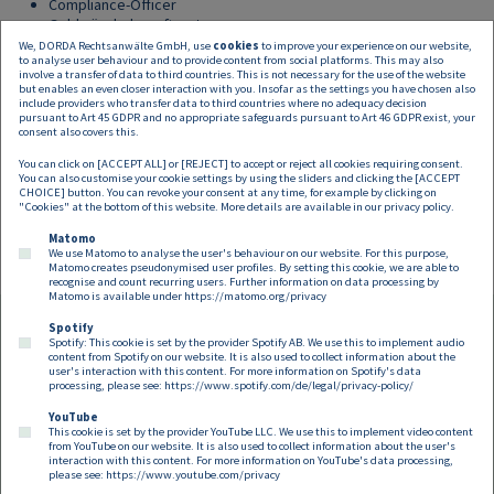
Compliance-Officer
Geldwäschebeauftragte
Vorstands- und Aufsichtsratsmitglieder, Leiter und Mitarbeiter
We, DORDA Rechtsanwälte GmbH, use
cookies
to improve your experience on our website,
to analyse user behaviour and to provide content from social platforms. This may also
der Aufsichtsbehörden
involve a transfer of data to third countries. This is not necessary for the use of the website
Führungskräfte und Mitarbeiter von Banken, Versicherungen und
but enables an even closer interaction with you. Insofar as the settings you have chosen also
Finanzdienstleistern
include providers who transfer data to third countries where no adequacy decision
pursuant to Art 45 GDPR and no appropriate safeguards pursuant to Art 46 GDPR exist, your
Wirtschaftstreuhänder
consent also covers this.
Rechtsanwälte u. a.
You can click on [ACCEPT ALL] or [REJECT] to accept or reject all cookies requiring consent.
You can also customise your cookie settings by using the sliders and clicking the [ACCEPT
Hier geht es zur Anmeldung:
CHOICE] button. You can revoke your consent at any time, for example by clicking on
Finanzprodukte im Fokus von Compliance-
"Cookies" at the bottom of this website. More details are available in our
privacy policy
.
Regelungen » Seminar • ARS Akademie
Matomo
We use Matomo to analyse the user's behaviour on our website. For this purpose,
Matomo creates pseudonymised user profiles. By setting this cookie, we are able to
recognise and count recurring users. Further information on data processing by
Matomo is available under
https://matomo.org/privacy
Spotify
Spotify: This cookie is set by the provider Spotify AB. We use this to implement audio
Footer EN
content from Spotify on our website. It is also used to collect information about the
Contact
Imprint
Privacy
Cookies
user's interaction with this content. For more information on Spotify's data
processing, please see:
https://www.spotify.com/de/legal/privacy-policy/
YouTube
Follow us on:
This cookie is set by the provider YouTube LLC. We use this to implement video content
from YouTube on our website. It is also used to collect information about the user's
interaction with this content. For more information on YouTube's data processing,
please see:
https://www.youtube.com/privacy