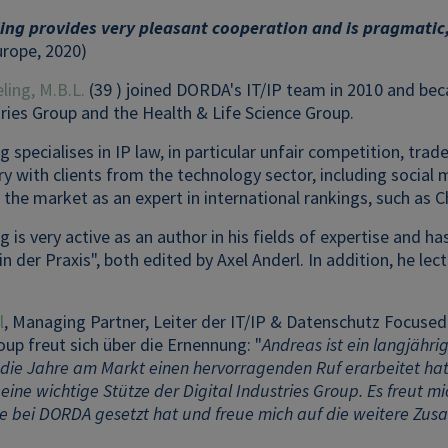
ing provides very pleasant cooperation and is pragmatic,
rope, 2020)
ling, M.B.L.
(39 ) joined DORDA's IT/IP team in 2010 and be
tries Group and the Health & Life Science Group.
g specialises in IP law, in particular unfair competition, tr
y with clients from the technology sector, including social m
 the market as an expert in international rankings, such as
g is very active as an author in his fields of expertise and
 in der Praxis", both edited by Axel Anderl. In addition, he lec
l
, Managing Partner, Leiter der IT/IP & Datenschutz Focuse
oup freut sich über die Ernennung: "
Andreas ist ein langjähri
 die Jahre am Markt einen hervorragenden Ruf erarbeitet ha
eine wichtige Stütze der Digital Industries Group. Es freut m
re bei DORDA gesetzt hat und freue mich auf die weitere Zu