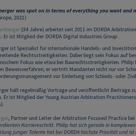
berger was spot on in terms of everything you want and n
rope, 2021)
xenberger
(34 Jahre) arbeitet seit 2011 im DORDA Arbitratio
 Er ist Mitglied der DORDA Digital Industries Group.
rger ist Spezialist für internationale Handels- und Investit
reitende Rechtsstreitigkeiten. Dabei liegt sein Fokus auf 
ischem Fokus wie etwa bei Baurechtsstreitigkeiten. Philip 
 Beweisverfahren; er vertritt Mandanten nicht nur vor Schi
rderungsmanagement vor Einleitung von Schieds- oder Zivil
rger hält regelmäßig Vorträge und veröffentlicht Beiträge z
. Er ist Mitglied der Young Austrian Arbitration Practitione
A).
rger
, Partner und Leiter der Arbitration Focused Practice b
rdienten Karriereschritt. Philip hat sich gerade in komplexen
lung junger Talente hat bei DORDA höchste Priorität und ist