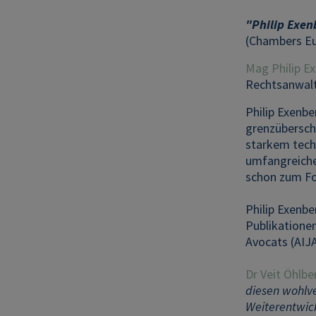
"Philip Exen
(Chambers Eu
Mag Philip E
Rechtsanwalt.
Philip Exenbe
grenzübersch
starkem techn
umfangreichen
schon zum Fo
Philip Exenbe
Publikationen
Avocats (AIJ
Dr Veit Öhlbe
diesen wohlve
Weiterentwick