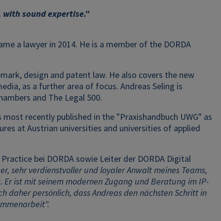
 with sound expertise."
came a lawyer in 2014. He is a member of the DORDA
ademark, design and patent law. He also covers the new
edia, as a further area of focus. Andreas Seling is
 Chambers and The Legal 500.
 has most recently published in the "Praxishandbuch UWG" as
tures at Austrian universities and universities of applied
d Practice bei DORDA sowie Leiter der DORDA Digital
ger, sehr verdienstvoller und loyaler Anwalt meines Teams,
t. Er ist mit seinem modernen Zugang und Beratung im IP-
ich daher persönlich, dass Andreas den nächsten Schritt in
sammenarbeit".