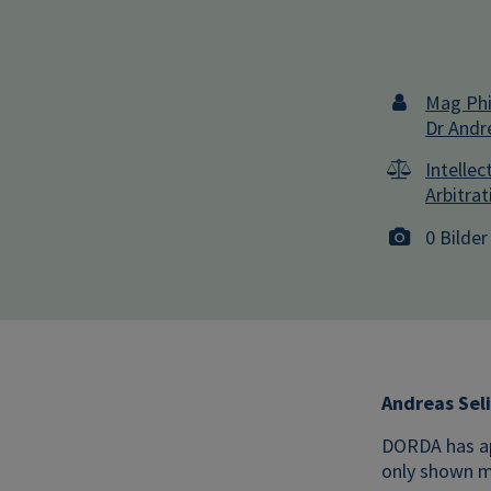
Mag Phi
Dr Andre
Intellec
Arbitrat
0 Bilder
Andreas Sel
DORDA has ap
only shown me