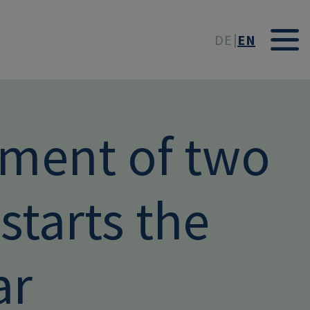
t
DE
EN
tment of two
tarts the
ar