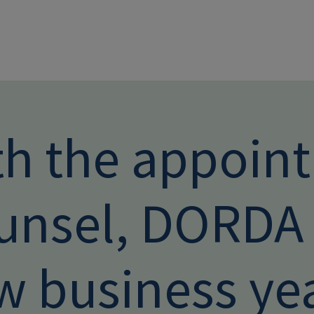
Skip to main conten
th the appoin
unsel, DORDA s
w business ye