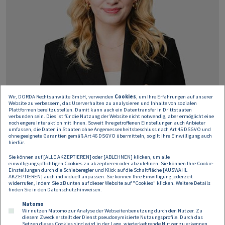
Wir, DORDA Rechtsanwälte GmbH, verwenden
Cookies
, um Ihre Erfahrungen auf unserer
Website zu verbessern, das Userverhalten zu analysieren und Inhalte von sozialen
Plattformen bereitzustellen. Damit kann auch ein Datentransfer in Drittstaaten
verbunden sein. Dies ist für die Nutzung der Website nicht notwendig, aber ermöglicht eine
noch engere Interaktion mit Ihnen. Soweit Ihre getroffenen Einstellungen auch Anbieter
umfassen, die Daten in Staaten ohne Angemessenheitsbeschluss nach Art 45 DSGVO und
ohne geeignete Garantien gemäß Art 46 DSGVO übermitteln, so gilt Ihre Einwilligung auch
hierfür.
Teresa Stingl
Sie können auf [ALLE AKZEPTIEREN] oder [ABLEHNEN] klicken, um alle
einwilligungspflichtigen Cookies zu akzeptieren oder abzulehnen. Sie können Ihre Cookie-
Einstellungen durch die Schieberegler und Klick auf die Schaltfläche [AUSWAHL
Rechtsanwaltsanwärterin
AKZEPTIEREN] auch individuell anpassen. Sie können Ihre Einwilligung jederzeit
widerrufen, indem Sie zB unten auf dieser Website auf "Cookies" klicken. Weitere Details
teresa.stingl@dorda.at
finden Sie in den
Datenschutzhinweisen
.
Matomo
Wir nutzen Matomo zur Analyse der Webseitenbenutzung durch den Nutzer. Zu
diesem Zweck erstellt der Dienst pseudonymisierte Nutzungsprofile. Durch das
Setzen dieses Cookies sind wird in der Lage, wiederkehrende Nutzer zu erkennen