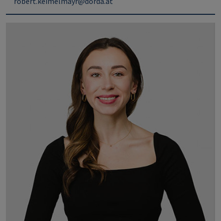
robert.keimelmayr@dorda.at