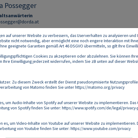
na Possegger
ltsanwärterin
ossegger@dorda.at
gen auf unserer Website zu verbessern, das Userverhalten zu analysieren und I
 Website nicht notwendig, aber ermöglicht eine noch engere Interaktion mit Ihn
e geeignete Garantien gemäß Art 46 DSGVO übermitteln, so gilt Ihre Einwilli
lligungspflichtigen Cookies zu akzeptieren oder abzulehnen. Sie können Ihre
Ihre Einwilligung jederzeit widerrufen, indem Sie zB unten auf dieser Website
Footer
akt
Datenschutz
Impressum
Compliance
zer. Zu diesem Zweck erstellt der Dienst pseudonymisierte Nutzungsprofile
verarbeitung von Matomo finden Sie unter
https://matomo.org/privacy
Follow us on:
s, um Audio-Inhalte von Spotify auf unserer Website zu implementieren. Das 
tung von Spotify finden Sie unter:
https://www.spotify.com/de/legal/privacy-p
Copyright 2026
 es, um Video-Inhalte von Youtube auf unserer Website zu implementieren. D
arbeitung von Youtube finden Sie unter:
https://www.youtube.com/privacy