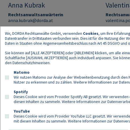
Anna Kubrak
Valenti
Rechtsanwaltsanwärterin
Rechtsanwa
anna.kubrak@dorda.at
valentina.p
Wir, DORDA Rechtsanwälte GmbH, verwenden
Cookies
, um Ihre Erfahrun
Datentransfer in Drittstaaten verbunden sein. Dies ist für die Nutzung der
Daten in Staaten ohne Angemessenheitsbeschluss nach Art 45 DSGVO und ohn
Sie können auf [ALLE AKZEPTIEREN] oder [ABLEHNEN] klicken, um alle einwi
Schaltfläche [AUSWAHL AKZEPTIEREN] auch individuell anpassen. Sie können 
den
Datenschutzhinweisen
.
Kont
Matomo
Wir nutzen Matomo zur Analyse der Webseitenbenutzung durch den Nut
Nutzer zu erkennen und zu zählen. Weitere Informationen zur Daten
Spotify
Dieses Cookie wird vom Provider Spotify AB gesetzt. Wir verwenden e
diesen Inhalten zu sammeln. Weitere Informationen zur Datenverarbei
YouTube
Dieses Cookie wird vom Provider YouTube LLC gesetzt. Wir verwenden
mit diesen Inhalten zu sammeln. Weitere Informationen zur Datenver