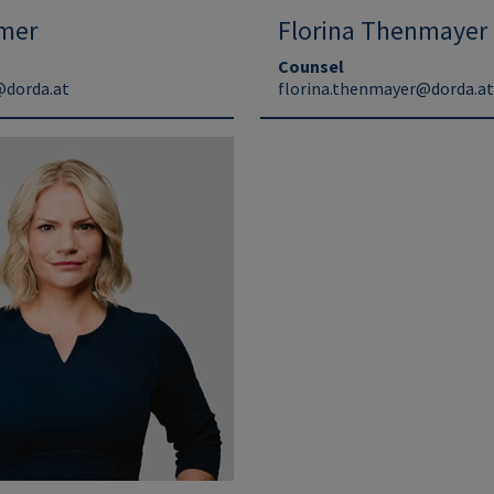
lmer
Florina Thenmayer
Counsel
@dorda.at
florina.thenmayer@dorda.at