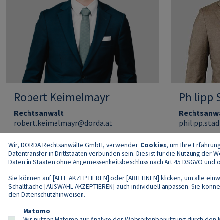
Robert Keimelmayr
Philipp 
Rechtsanwalt
Rechtsanw
robert.keimelmayr@dorda.at
philipp.sta
Wir, DORDA Rechtsanwälte GmbH, verwenden
Cookies
, um Ihre Erfahrun
Datentransfer in Drittstaaten verbunden sein. Dies ist für die Nutzung der
Daten in Staaten ohne Angemessenheitsbeschluss nach Art 45 DSGVO und ohn
Sie können auf [ALLE AKZEPTIEREN] oder [ABLEHNEN] klicken, um alle einwi
Schaltfläche [AUSWAHL AKZEPTIEREN] auch individuell anpassen. Sie können 
den
Datenschutzhinweisen
.
Kont
Matomo
Wir nutzen Matomo zur Analyse der Webseitenbenutzung durch den Nut