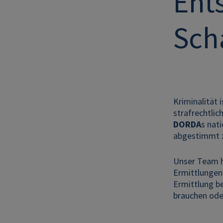
Ent
Sch
Kriminalität
strafrechtlic
DORDA
s nat
abgestimmt z
Unser Team h
Ermittlungen 
Ermittlung be
brauchen oder