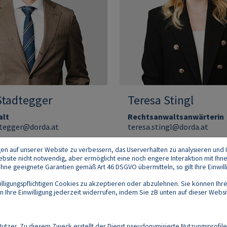
Stadtegger
Teresa Stingl
alt
Rechtsanwaltsanwärterin
dtegger@dorda.at
teresa.stingl@dorda.at
gen auf unserer Website zu verbessern, das Userverhalten zu analysieren und I
 Website nicht notwendig, aber ermöglicht eine noch engere Interaktion mit Ihn
e geeignete Garantien gemäß Art 46 DSGVO übermitteln, so gilt Ihre Einwilli
lligungspflichtigen Cookies zu akzeptieren oder abzulehnen. Sie können Ihre
Ihre Einwilligung jederzeit widerrufen, indem Sie zB unten auf dieser Website
Footer
akt
Datenschutz
Impressum
Compliance
zer. Zu diesem Zweck erstellt der Dienst pseudonymisierte Nutzungsprofile