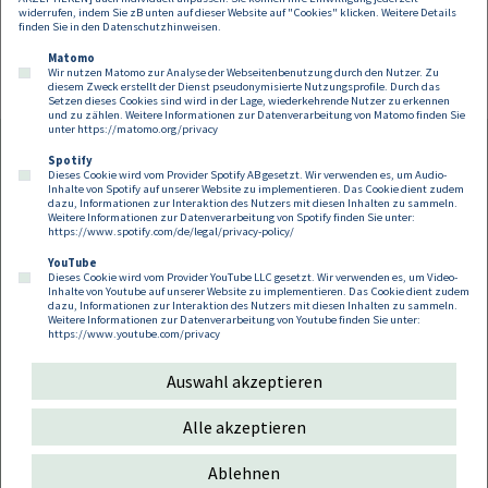
widerrufen, indem Sie zB unten auf dieser Website auf "Cookies" klicken. Weitere Details
finden Sie in den
Datenschutzhinweisen
.
Seitennummerierung
Previous page
Next page
«
Current page
Page
Page
Page
»
1
2
3
4
…
Matomo
Wir nutzen Matomo zur Analyse der Webseitenbenutzung durch den Nutzer. Zu
diesem Zweck erstellt der Dienst pseudonymisierte Nutzungsprofile. Durch das
Setzen dieses Cookies sind wird in der Lage, wiederkehrende Nutzer zu erkennen
und zu zählen. Weitere Informationen zur Datenverarbeitung von Matomo finden Sie
unter
https://matomo.org/privacy
Spotify
Dieses Cookie wird vom Provider Spotify AB gesetzt. Wir verwenden es, um Audio-
Footer
Inhalte von Spotify auf unserer Website zu implementieren. Das Cookie dient zudem
Kontakt
Datenschutz
Impressum
dazu, Informationen zur Interaktion des Nutzers mit diesen Inhalten zu sammeln.
Weitere Informationen zur Datenverarbeitung von Spotify finden Sie unter:
Compliance
Cookies
https://www.spotify.com/de/legal/privacy-policy/
YouTube
Dieses Cookie wird vom Provider YouTube LLC gesetzt. Wir verwenden es, um Video-
Follow us on:
Inhalte von Youtube auf unserer Website zu implementieren. Das Cookie dient zudem
dazu, Informationen zur Interaktion des Nutzers mit diesen Inhalten zu sammeln.
Weitere Informationen zur Datenverarbeitung von Youtube finden Sie unter:
https://www.youtube.com/privacy
Auswahl akzeptieren
Copyright 2026
Alle akzeptieren
Ablehnen