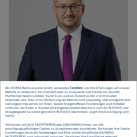
Wir, DORDA Rechtsanwälte GmbH, verwenden
Cookies
, um Ihre Erfahrungen auf unserer
Website zu verbessern, das Userverhalten zu analysieren und Inhalte von sozialen
Plattformen bereitzustellen. Damit kann auch ein Datentransfer in Drittstaaten
verbunden sein. Dies ist für die Nutzung der Website nicht notwendig, aber ermöglicht eine
Philip Exenberger
noch engere Interaktion mit Ihnen. Soweit Ihre getroffenen Einstellungen auch Anbieter
umfassen, die Daten in Staaten ohne Angemessenheitsbeschluss nach Art 45 DSGVO und
ohne geeignete Garantien gemäß Art 46 DSGVO übermitteln, so gilt Ihre Einwilligung auch
Partner
hierfür.
philip.exenberger@dorda.at
Sie können auf [ALLE AKZEPTIEREN] oder [ABLEHNEN] klicken, um alle
einwilligungspflichtigen Cookies zu akzeptieren oder abzulehnen. Sie können Ihre Cookie-
Einstellungen durch die Schieberegler und Klick auf die Schaltfläche [AUSWAHL
AKZEPTIEREN] auch individuell anpassen. Sie können Ihre Einwilligung jederzeit