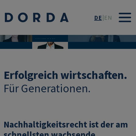
Direkt zum Inhalt
DE
EN
ENTWICKLUNGEN VORAUSSEHEN.
PIONIERE DES
RISIKEN MANAGEN.
NACHHALTIGKEITSR
Sustainability Group
ECHTS.
MIT EINEM
EINZIGARTIGEN
"360°-BLICK".
Erfolgreich wirtschaften.
Für Generationen.
Nachhaltigkeitsrecht ist der am
schnellsten wachsende