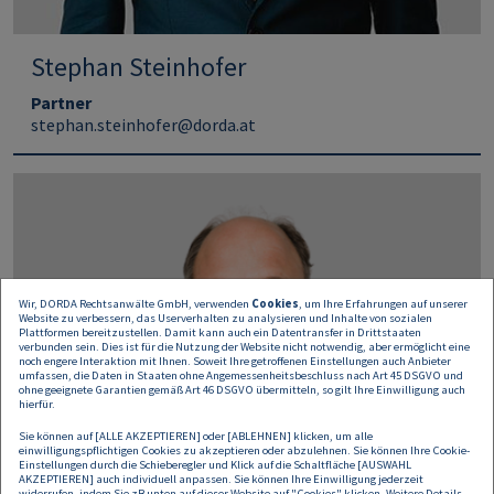
Stephan Steinhofer
Partner
stephan.steinhofer@dorda.at
Wir, DORDA Rechtsanwälte GmbH, verwenden
Cookies
, um Ihre Erfahrungen auf unserer
Website zu verbessern, das Userverhalten zu analysieren und Inhalte von sozialen
Plattformen bereitzustellen. Damit kann auch ein Datentransfer in Drittstaaten
verbunden sein. Dies ist für die Nutzung der Website nicht notwendig, aber ermöglicht eine
noch engere Interaktion mit Ihnen. Soweit Ihre getroffenen Einstellungen auch Anbieter
umfassen, die Daten in Staaten ohne Angemessenheitsbeschluss nach Art 45 DSGVO und
ohne geeignete Garantien gemäß Art 46 DSGVO übermitteln, so gilt Ihre Einwilligung auch
hierfür.
Sie können auf [ALLE AKZEPTIEREN] oder [ABLEHNEN] klicken, um alle
einwilligungspflichtigen Cookies zu akzeptieren oder abzulehnen. Sie können Ihre Cookie-
Einstellungen durch die Schieberegler und Klick auf die Schaltfläche [AUSWAHL
AKZEPTIEREN] auch individuell anpassen. Sie können Ihre Einwilligung jederzeit
widerrufen, indem Sie zB unten auf dieser Website auf "Cookies" klicken. Weitere Details