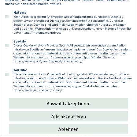
finden Sie in den
Datenschutzhinweisen
.
Matomo
Wir nutzen Matomo zur Analyse der Webseitenbenutzung durch den Nutzer. Zu
diesem Zweck erstellt der Dienst pseudonymisierte Nutzungsprofile. Durch das
Setzen dieses Cookies sind wird in der Lage, wiederkehrende Nutzer zu erkennen
und zu zählen. Weitere Informationen zur Datenverarbeitung von Matomo finden Sie
unter
https://matomo.org/privacy
Spotify
Dieses Cookie wird vom Provider Spotify AB gesetzt. Wir verwenden es, um Audio-
Tibor Varga
Inhalte von Spotify auf unserer Website zu implementieren. Das Cookie dient zudem
dazu, Informationen zur Interaktion des Nutzers mit diesen Inhalten zu sammeln.
Weitere Informationen zur Datenverarbeitung von Spotify finden Sie unter:
Partner
https://www.spotify.com/de/legal/privacy-policy/
tibor.varga@dorda.at
YouTube
Dieses Cookie wird vom Provider YouTube LLC gesetzt. Wir verwenden es, um Video-
Inhalte von Youtube auf unserer Website zu implementieren. Das Cookie dient zudem
dazu, Informationen zur Interaktion des Nutzers mit diesen Inhalten zu sammeln.
Weitere Informationen zur Datenverarbeitung von Youtube finden Sie unter:
https://www.youtube.com/privacy
Auswahl akzeptieren
Alle akzeptieren
Ablehnen