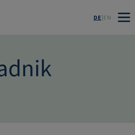
DE
EN
adnik