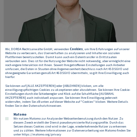
Wir, DORDA Rechtsanwälte GmbH, verwenden
Cookies
, um Ihre Erfahrungen auf unserer
Website zu verbessern, das Userverhalten zu analysieren und Inhalte von sozialen
Plattformen bereitzustellen. Damit kann auch ein Datentransfer in Drittstaaten
verbunden sein. Dies ist für die Nutzung der Website nicht notwendig, aber ermöglicht eine
noch engere Interaktion mit Ihnen. Soweit Ihre getroffenen Einstellungen auch Anbieter
umfassen, die Daten in Staaten ohne Angemessenheitsbeschluss nach Art 45 DSGVO und
ohne geeignete Garantien gemäß Art 46 DSGVO übermitteln, so gilt Ihre Einwilligung auch
hierfür.
Philipp Nöhrer-Resch
Sie können auf [ALLE AKZEPTIEREN] oder [ABLEHNEN] klicken, um alle
einwilligungspflichtigen Cookies zu akzeptieren oder abzulehnen. Sie können Ihre Cookie-
Einstellungen durch die Schieberegler und Klick auf die Schaltfläche [AUSWAHL
Rechtsanwaltsanwärter
AKZEPTIEREN] auch individuell anpassen. Sie können Ihre Einwilligung jederzeit
widerrufen, indem Sie zB unten auf dieser Website auf "Cookies" klicken. Weitere Details
philipp.noehrer-resch@dorda.at
finden Sie in den
Datenschutzhinweisen
.
Matomo
Wir nutzen Matomo zur Analyse der Webseitenbenutzung durch den Nutzer. Zu
diesem Zweck erstellt der Dienst pseudonymisierte Nutzungsprofile. Durch das
Setzen dieses Cookies sind wird in der Lage, wiederkehrende Nutzer zu erkennen
und zu zählen. Weitere Informationen zur Datenverarbeitung von Matomo finden Sie
unter
https://matomo.org/privacy