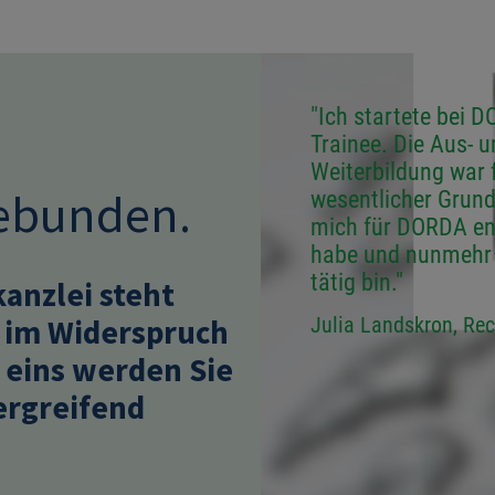
Image
"Ich startete bei 
Trainee. Die Aus- 
Weiterbildung war 
gebunden.
wesentlicher Grund
mich für DORDA en
habe und nunmehr 
tätig bin."
kanzlei steht
t im Widerspruch
Julia Landskron, Re
 eins werden Sie
bergreifend