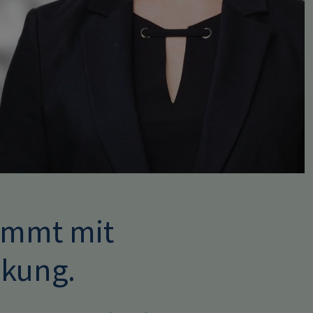
immt mit
kung.