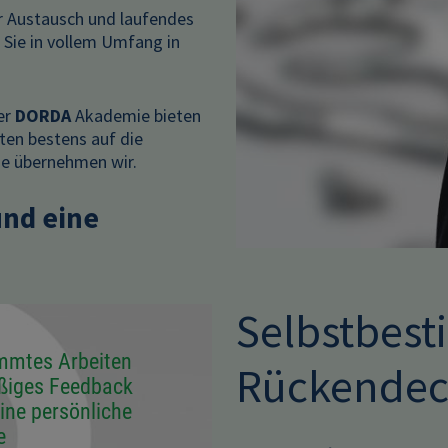
r Austausch und laufendes
 Sie in vollem Umfang in
er
DORDA
Akademie bieten
iten bestens auf die
ge übernehmen wir.
und eine
Selbstbest
immtes Arbeiten
Rückendec
ßiges Feedback
ine persönliche
e