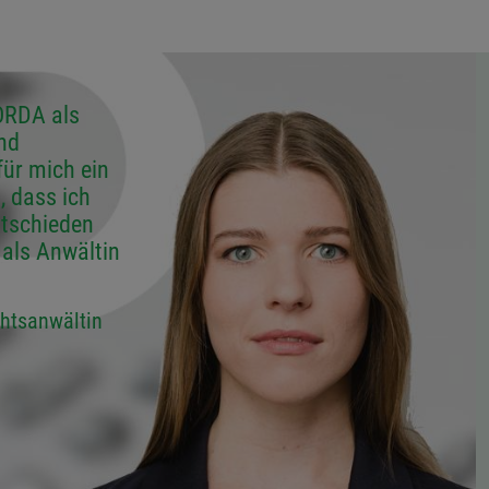
DORDA als
und
für mich ein
, dass ich
tschieden
als Anwältin
chtsanwältin