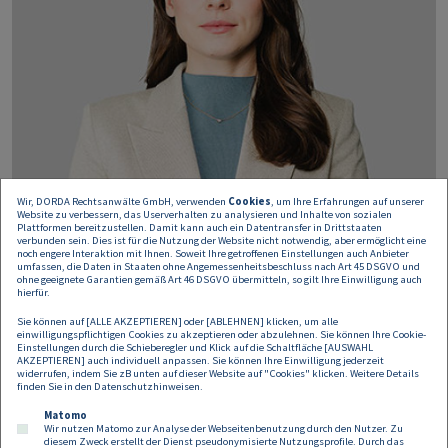
Wir, DORDA Rechtsanwälte GmbH, verwenden
Cookies
, um Ihre Erfahrungen auf unserer
Website zu verbessern, das Userverhalten zu analysieren und Inhalte von sozialen
Plattformen bereitzustellen. Damit kann auch ein Datentransfer in Drittstaaten
verbunden sein. Dies ist für die Nutzung der Website nicht notwendig, aber ermöglicht eine
noch engere Interaktion mit Ihnen. Soweit Ihre getroffenen Einstellungen auch Anbieter
umfassen, die Daten in Staaten ohne Angemessenheitsbeschluss nach Art 45 DSGVO und
ohne geeignete Garantien gemäß Art 46 DSGVO übermitteln, so gilt Ihre Einwilligung auch
hierfür.
Nicol Sator
Sie können auf [ALLE AKZEPTIEREN] oder [ABLEHNEN] klicken, um alle
einwilligungspflichtigen Cookies zu akzeptieren oder abzulehnen. Sie können Ihre Cookie-
Einstellungen durch die Schieberegler und Klick auf die Schaltfläche [AUSWAHL
Rechtsanwältin
AKZEPTIEREN] auch individuell anpassen. Sie können Ihre Einwilligung jederzeit
widerrufen, indem Sie zB unten auf dieser Website auf "Cookies" klicken. Weitere Details
nicol.sator@dorda.at
finden Sie in den
Datenschutzhinweisen
.
Matomo
Wir nutzen Matomo zur Analyse der Webseitenbenutzung durch den Nutzer. Zu
diesem Zweck erstellt der Dienst pseudonymisierte Nutzungsprofile. Durch das