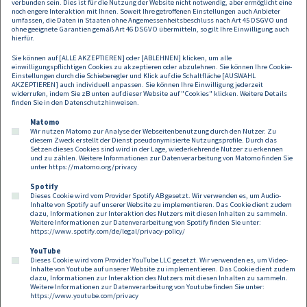
verbunden sein. Dies ist für die Nutzung der Website nicht notwendig, aber ermöglicht eine
Nach den herausragenden Ergebnissen im
noch engere Interaktion mit Ihnen. Soweit Ihre getroffenen Einstellungen auch Anbieter
umfassen, die Daten in Staaten ohne Angemessenheitsbeschluss nach Art 45 DSGVO und
Chambers Europe Ranking kann
DORDA
nahtlos an
ohne geeignete Garantien gemäß Art 46 DSGVO übermitteln, so gilt Ihre Einwilligung auch
die Erfolge anknüpfen.
hierfür.
Sie können auf [ALLE AKZEPTIEREN] oder [ABLEHNEN] klicken, um alle
einwilligungspflichtigen Cookies zu akzeptieren oder abzulehnen. Sie können Ihre Cookie-
Einstellungen durch die Schieberegler und Klick auf die Schaltfläche [AUSWAHL
AKZEPTIEREN] auch individuell anpassen. Sie können Ihre Einwilligung jederzeit
widerrufen, indem Sie zB unten auf dieser Website auf "Cookies" klicken. Weitere Details
finden Sie in den
Datenschutzhinweisen
.
Seitennummerierung
Previous page
Next page
«
Current page
Page
Page
Page
»
1
2
3
4
…
Matomo
Wir nutzen Matomo zur Analyse der Webseitenbenutzung durch den Nutzer. Zu
diesem Zweck erstellt der Dienst pseudonymisierte Nutzungsprofile. Durch das
Setzen dieses Cookies sind wird in der Lage, wiederkehrende Nutzer zu erkennen
und zu zählen. Weitere Informationen zur Datenverarbeitung von Matomo finden Sie
unter
https://matomo.org/privacy
Spotify
Dieses Cookie wird vom Provider Spotify AB gesetzt. Wir verwenden es, um Audio-
Footer
Inhalte von Spotify auf unserer Website zu implementieren. Das Cookie dient zudem
Kontakt
Datenschutz
Impressum
dazu, Informationen zur Interaktion des Nutzers mit diesen Inhalten zu sammeln.
Weitere Informationen zur Datenverarbeitung von Spotify finden Sie unter:
Compliance
Cookies
https://www.spotify.com/de/legal/privacy-policy/
YouTube
Dieses Cookie wird vom Provider YouTube LLC gesetzt. Wir verwenden es, um Video-
Follow us on:
Inhalte von Youtube auf unserer Website zu implementieren. Das Cookie dient zudem
dazu, Informationen zur Interaktion des Nutzers mit diesen Inhalten zu sammeln.
Weitere Informationen zur Datenverarbeitung von Youtube finden Sie unter:
https://www.youtube.com/privacy