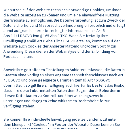
Wir nutzen auf der Website technisch notwendige Cookies, um Ihnen
die Website anzeigen zu können und um eine einwandfreie Nutzung
der Website zu ermöglichen. Die Datenverarbeitung ist zum Zweck der
Datensicherheit und Missbrauchsverhinderung erforderlich und erfolgt
somit aufgrund unserer berechtigter Interessen nach Art 6
Abs 1 lit f DSGVO iVm § 165 Abs 3 TKG. Wenn Sie freiwillig Ihre
Einwilligung gemäß Art 6 Abs 1 lit a DSGVO erteilen, kommen auf der
Website auch Cookies der Anbieter Matomo und/oder Spotify zur
Anwendung. Diese dienen der Webanalyse und der Einbindung von
Podcast Inhalten.
Soweit Ihre getroffenen Einstellungen Anbieter umfassen, die Daten in
Staaten ohne Vorliegen eines Angemessenheitsbeschlusses nach Art
45 DSGVO und ohne geeignete Garantien gemäß Art 46 DSGVO
übermitteln, so gilt Ihre Einwilligung auch hierfür. Es besteht das Risiko,
dass Ihre derart übermittelten Daten dem Zugriff durch Behörden in
diesen Drittstaaten zu Kontroll- und Überwachungszwecken
unterliegen und dagegen keine wirksamen Rechtsbehelfe zur
Verfügung stehen.
Sie können Ihre individuelle Einwilligung jederzeit ändern, zB unter
dem Menüpunkt "Cookies" im Footer der Website. Dabei können Sie