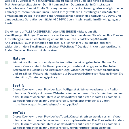
Website zu verbessern, das Userverhalten zu analysieren und Inhalte von sozialen
angegebenen Daten (zB Titel, Name, Adresse, Firma, Position, E-Mail-Adresse) für den Versand von
Plattformen bereitzustellen. Damit kann auch ein Datentransfer in Drittstaaten
DORDA Newslettern zu den von Ihnen ausgewählten Themen (zB Einladungen zu unseren Events,
verbunden sein. Dies ist für die Nutzung der Website nicht notwendig, aber ermöglicht eine
noch engere Interaktion mit Ihnen. Soweit Ihre getroffenen Einstellungen auch Anbieter
saisonale Grüße, Publikationen und sonstiges Informationsmaterial über rechtliche
umfassen, die Daten in Staaten ohne Angemessenheitsbeschluss nach Art 45 DSGVO und
Entwicklungen) per E-Mail verarbeitet. Dabei können wir auch evaluieren, ob Sie unsere
ohne geeignete Garantien gemäß Art 46 DSGVO übermitteln, so gilt Ihre Einwilligung auch
Newsletter geöffnet haben und allenfalls, welche Artikel Sie besonders interessieren. Weitere
hierfür.
Informationen, insbesondere zu Ihren Rechten, finden Sie in unseren
Datenschutzbestimmungen
.
Sie können auf [ALLE AKZEPTIEREN] oder [ABLEHNEN] klicken, um alle
Diese Einwilligung können Sie jederzeit mit Wirkung für die Zukunft widerrufen.
einwilligungspflichtigen Cookies zu akzeptieren oder abzulehnen. Sie können Ihre Cookie-
Einstellungen durch die Schieberegler und Klick auf die Schaltfläche [AUSWAHL
AKZEPTIEREN] auch individuell anpassen. Sie können Ihre Einwilligung jederzeit
Weiter →
widerrufen, indem Sie zB unten auf dieser Website auf "Cookies" klicken. Weitere Details
finden Sie in den
Datenschutzhinweisen
.
Matomo
Wir nutzen Matomo zur Analyse der Webseitenbenutzung durch den Nutzer. Zu
diesem Zweck erstellt der Dienst pseudonymisierte Nutzungsprofile. Durch das
Setzen dieses Cookies sind wird in der Lage, wiederkehrende Nutzer zu erkennen
und zu zählen. Weitere Informationen zur Datenverarbeitung von Matomo finden Sie
unter
https://matomo.org/privacy
Spotify
Dieses Cookie wird vom Provider Spotify AB gesetzt. Wir verwenden es, um Audio-
Footer
Inhalte von Spotify auf unserer Website zu implementieren. Das Cookie dient zudem
Kontakt
Datenschutz
Impressum
dazu, Informationen zur Interaktion des Nutzers mit diesen Inhalten zu sammeln.
Weitere Informationen zur Datenverarbeitung von Spotify finden Sie unter:
Compliance
Cookies
https://www.spotify.com/de/legal/privacy-policy/
YouTube
Dieses Cookie wird vom Provider YouTube LLC gesetzt. Wir verwenden es, um Video-
Follow us on:
Inhalte von Youtube auf unserer Website zu implementieren. Das Cookie dient zudem
dazu, Informationen zur Interaktion des Nutzers mit diesen Inhalten zu sammeln.
Weitere Informationen zur Datenverarbeitung von Youtube finden Sie unter: