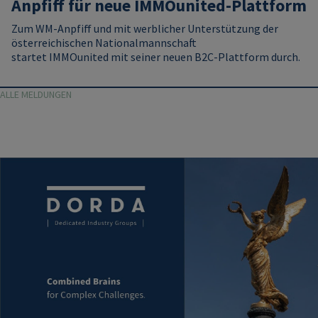
Anpfiff für neue IMMOunited-Plattform
Zum WM‑Anpfiff und mit werblicher Unterstützung der
österreichischen Nationalmannschaft
startet
IMMOunited
mit seiner neuen B2C-Plattform durch.
ALLE MELDUNGEN
Image