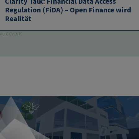
Clarity Talk: Financial Data Access
Regulation (FiDA) – Open Finance wird
Realität
ALLE EVENTS
Image