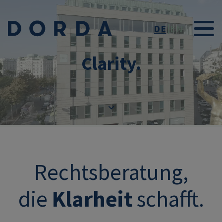
Direkt zum Inhalt
DE
EN
Clarity.
Rechtsberatung,
die
Klarheit
schafft.