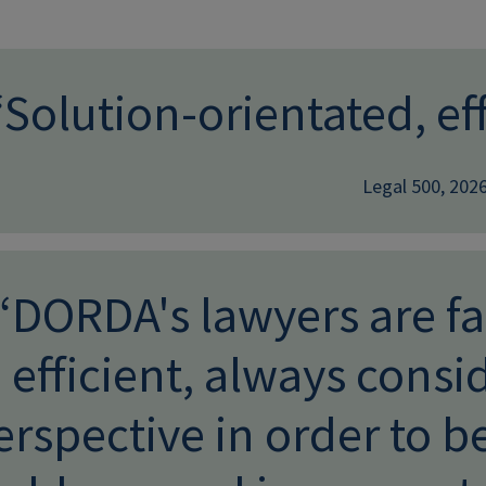
“Solution-orientated, eff
Legal 500, 202
“DORDA's lawyers are f
efficient, always consid
erspective in order to b