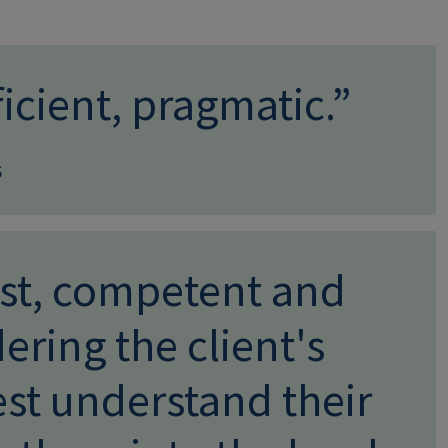
icient, pragmatic.”
6
ast, competent and
ering the client's
est understand their