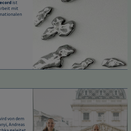
ecord
ist
rbeit mit
rnationalen
Image
wird von dem
anyi, Andreas
chka geleitet.