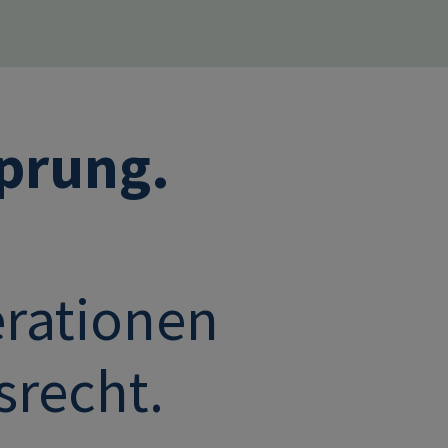
sprung.
erationen
srecht.