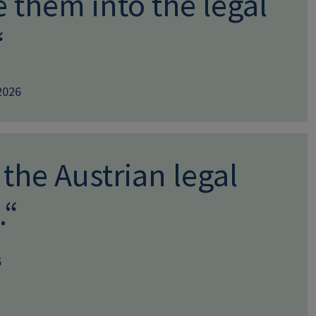
 them into the legal
“
2026
he Austrian legal
.“
6