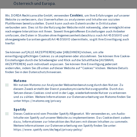
Österreich und Europa.
Wir, DORDA Rechtsanwälte GmbH, verwenden
Cookies
, um Ihre Erfahrungen auf unserer
Neben unseren Pro-Bono-Tätigkeiten für NGOs und Institutionen,
Website zu verbessern, das Userverhalten zu analysieren und Inhalte von sozialen
setzen wir uns auch für individuelle Fälle ein:
Plattformen bereitzustellen. Damit kann auch ein Datentransfer in Drittstaaten
verbunden sein. Dies ist für die Nutzung der Website nicht notwendig, aber ermöglicht eine
noch engere Interaktion mit Ihnen. Soweit Ihre getroffenen Einstellungen auch Anbieter
umfassen, die Daten in Staaten ohne Angemessenheitsbeschluss nach Art 45 DSGVO und
Andreas Ernhofer
ohne geeignete Garantien gemäß Art 46 DSGVO übermitteln, so gilt Ihre Einwilligung auch
Österreichischer Paraschwimmer und "Forbes 30 Under 30"-
hierfür.
Listmaker Andreas Ernhofer überwand eine Querschnittslähmung
Sie können auf [ALLE AKZEPTIEREN] oder [ABLEHNEN] klicken, um alle
und errang mehrere Rekorde und Meisterschaftsmedaillen.
einwilligungspflichtigen Cookies zu akzeptieren oder abzulehnen. Sie können Ihre Cookie-
Neben seiner sportlichen Laufbahn und Studien in medizinischer
Einstellungen durch die Schieberegler und Klick auf die Schaltfläche [AUSWAHL
Informatik, plant er, unterstützt durch die Start-up-Desk
AKZEPTIEREN] auch individuell anpassen. Sie können Ihre Einwilligung jederzeit
widerrufen, indem Sie zB unten auf dieser Website auf "Cookies" klicken. Weitere Details
Kooperation von FORBES und DORDA, ein eigenes Unternehmen
finden Sie in den
Datenschutzhinweisen
.
zu gründen.
Matomo
Wir nutzen Matomo zur Analyse der Webseitenbenutzung durch den Nutzer. Zu
diesem Zweck erstellt der Dienst pseudonymisierte Nutzungsprofile. Durch das
Setzen dieses Cookies sind wird in der Lage, wiederkehrende Nutzer zu erkennen
und zu zählen. Weitere Informationen zur Datenverarbeitung von Matomo finden Sie
unter
https://matomo.org/privacy
Spotify
Dieses Cookie wird vom Provider Spotify AB gesetzt. Wir verwenden es, um Audio-
Footer
Inhalte von Spotify auf unserer Website zu implementieren. Das Cookie dient zudem
Kontakt
Datenschutz
Impressum
dazu, Informationen zur Interaktion des Nutzers mit diesen Inhalten zu sammeln.
Weitere Informationen zur Datenverarbeitung von Spotify finden Sie unter:
Compliance
Cookies
https://www.spotify.com/de/legal/privacy-policy/