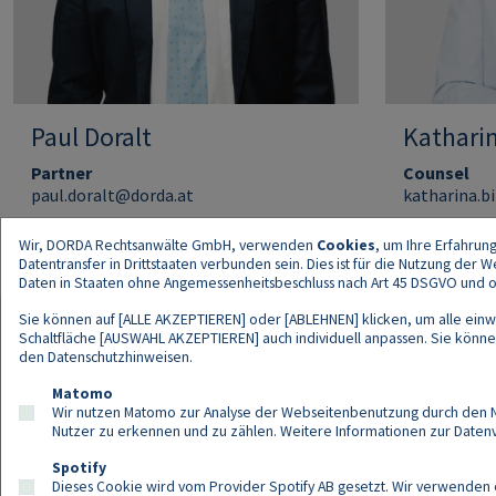
Paul Doralt
Kathari
Partner
Counsel
paul.doralt@dorda.at
katharina.b
Wir, DORDA Rechtsanwälte GmbH, verwenden
Cookies
, um Ihre Erfahrun
Datentransfer in Drittstaaten verbunden sein. Dies ist für die Nutzung der
Daten in Staaten ohne Angemessenheitsbeschluss nach Art 45 DSGVO und ohn
Sie können auf [ALLE AKZEPTIEREN] oder [ABLEHNEN] klicken, um alle einwi
Schaltfläche [AUSWAHL AKZEPTIEREN] auch individuell anpassen. Sie können 
den
Datenschutzhinweisen
.
Kont
Matomo
Wir nutzen Matomo zur Analyse der Webseitenbenutzung durch den Nut
Nutzer zu erkennen und zu zählen. Weitere Informationen zur Daten
Spotify
Dieses Cookie wird vom Provider Spotify AB gesetzt. Wir verwenden e