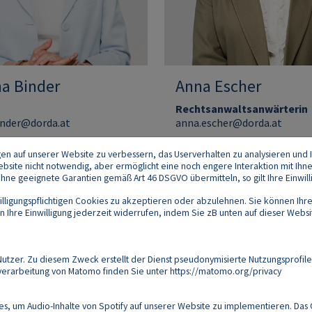
na Binder
Anna Escher
Rechtsanwaltsanwärterin
inder@dorda.at
anna.escher@dorda.at
gen auf unserer Website zu verbessern, das Userverhalten zu analysieren und I
 Website nicht notwendig, aber ermöglicht eine noch engere Interaktion mit Ihn
e geeignete Garantien gemäß Art 46 DSGVO übermitteln, so gilt Ihre Einwilli
lligungspflichtigen Cookies zu akzeptieren oder abzulehnen. Sie können Ihre
Ihre Einwilligung jederzeit widerrufen, indem Sie zB unten auf dieser Website
Footer
akt
Datenschutz
Impressum
Compliance
zer. Zu diesem Zweck erstellt der Dienst pseudonymisierte Nutzungsprofile
verarbeitung von Matomo finden Sie unter
https://matomo.org/privacy
Follow us on:
s, um Audio-Inhalte von Spotify auf unserer Website zu implementieren. Das 