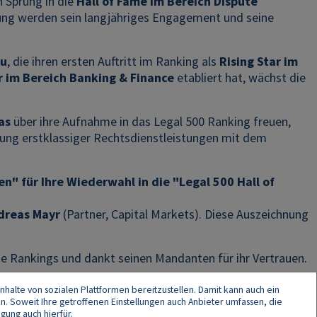
 Sprung in die
Hall of Fame im Bereich Dispute
ung werden sein langjähriges Engagement und seine
au
, die ihren ersten Auftritt im Ranking als
Rising Star im
r im Bereich Banking & Finance
etabliert hat, wächst die
as
über ihre Aufnahme in das Legal 500 Ranking freuen,
llung erstklassiger Rechtsdienstleistungen mit dem
n" für Ihre Wiederwahl in die "Legal 500 Hall of
dreas Mayr
(Partner, Capital Markets). Diese Auszeichnung
 Rankings und dankt seinen Mandanten für ihr Vertrauen.
nhalte von sozialen Plattformen bereitzustellen. Damit kann auch ein
en. Soweit Ihre getroffenen Einstellungen auch Anbieter umfassen, die
gung auch hierfür.