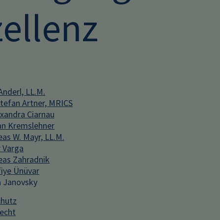
ellenz
Anderl, LL.M.
efan Artner, MRICS
xandra Ciarnau
ian Kremslehner
eas W. Mayr, LL.M.
r Varga
eas Zahradnik
iye Ünüvar
 Janovsky
hutz
recht