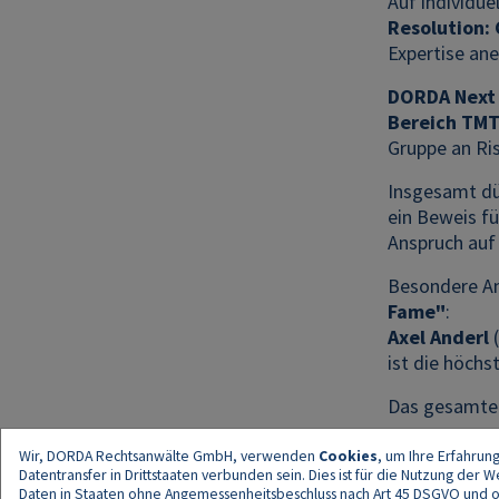
Auf individue
Resolution:
Expertise ane
DORDA Next
Bereich TM
Gruppe an Ri
Insgesamt dü
ein Beweis fü
Anspruch auf 
Besondere A
Fame"
:
Axel Anderl
(
ist die höchs
Das gesamte 
Wir, DORDA Rechtsanwälte GmbH, verwenden
Cookies
, um Ihre Erfahrun
Datentransfer in Drittstaaten verbunden sein. Dies ist für die Nutzung der
Daten in Staaten ohne Angemessenheitsbeschluss nach Art 45 DSGVO und ohn