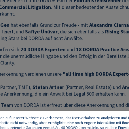
ller Ebene schaffte DORDA Partner
Florian Kremslehner
den
 Commercial Litigation
. Mit dieser bedeutenden Auszeichn
rkannt.
 Gen
hat ebenfalls Grund zur Freude - mit
Alexandra Ciarn
T
feiert, und
Safiye Ünüvar
, die sich ebenfalls als
Rising Sta
sing Stars bei DORDA auf acht Anwälte.
rfen sich
20 DORDA Experten
und
18 DORDA Practice Are
r die unermüdliche Hingabe und den Erfolg in der Bereitste
Clarity.
nerkennung verdienen unsere
"all time high DORDA Experte
Partner, TMT),
Stefan Artner
(Partner, Real Estate) und
An
te Anerkennung, die ein Anwalt bei Legal 500 erhalten kann.
Team von DORDA ist erfreut über diese Anerkennung und die
gen auf unserer Website zu verbessern, das Userverhalten zu analysieren und I
 Website nicht notwendig, aber ermöglicht eine noch engere Interaktion mit Ihn
e geeignete Garantien gemäß Art 46 DSGVO übermitteln, so gilt Ihre Einwilli