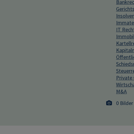
Bankrec
Gericht
Insolve
Immater
IT Rech
Immobil
Kartellr
Kapital
Öffentl
Schieds
Steuerr
Private 
Wirtsch
M&A
0 Bilder