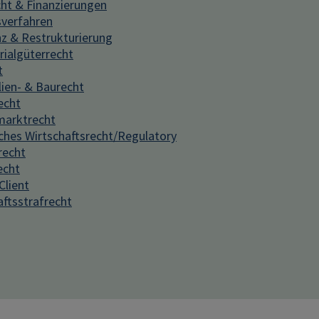
ht & Finanzierungen
sverfahren
nz & Restrukturierung
ialgüterrecht
t
ien- & Baurecht
echt
marktrecht
iches Wirtschaftsrecht/Regulatory
recht
echt
Client
aftsstrafrecht