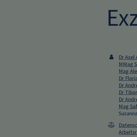
Exz
Dr Axel 
MMag St
Mag Ale
Dr Flor
Dr Andr
Dr Tibo
Dr Andr
Mag Saf
Susanna
Datensc
Arbeits