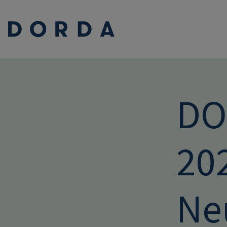
DO
202
Ne