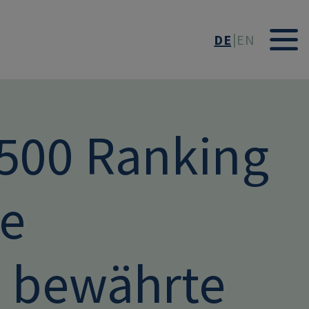
DE
EN
500 Ranking
he
 bewährte