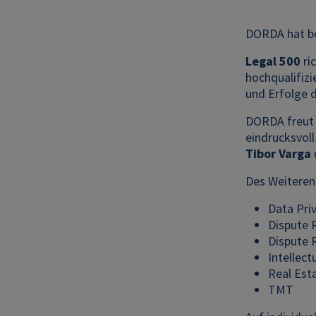
DORDA hat bei
Legal 500
ri
hochqualifizi
und Erfolge d
DORDA freut 
eindrucksvoll
Tibor Varga
Des Weiteren
Data Pri
Dispute 
Dispute 
Intellect
Real Est
TMT