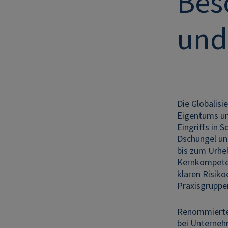
Bes
und 
Die Globalisi
Eigentums un
Eingriffs in 
Dschungel un
bis zum Urhe
Kernkompeten
klaren Risik
Praxisgruppe
Renommierte
bei Unterneh