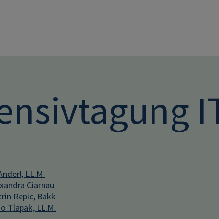
Direkt zum Inhalt
ensivtagung IT
Anderl, LL.M.
xandra Ciarnau
rin Repic, Bakk
o Tlapak, LL.M.