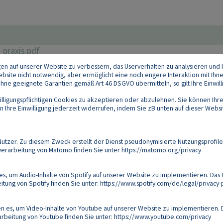
_praxis.pdf
gen auf unserer Website zu verbessern, das Userverhalten zu analysieren und I
 Website nicht notwendig, aber ermöglicht eine noch engere Interaktion mit Ihn
e geeignete Garantien gemäß Art 46 DSGVO übermitteln, so gilt Ihre Einwilli
lligungspflichtigen Cookies zu akzeptieren oder abzulehnen. Sie können Ihre
Ihre Einwilligung jederzeit widerrufen, indem Sie zB unten auf dieser Website
Footer
akt
Datenschutz
Impressum
Compliance
zer. Zu diesem Zweck erstellt der Dienst pseudonymisierte Nutzungsprofile
verarbeitung von Matomo finden Sie unter
https://matomo.org/privacy
Follow us on:
s, um Audio-Inhalte von Spotify auf unserer Website zu implementieren. Das 
tung von Spotify finden Sie unter:
https://www.spotify.com/de/legal/privacy-p
Copyright 2026
 es, um Video-Inhalte von Youtube auf unserer Website zu implementieren. D
arbeitung von Youtube finden Sie unter:
https://www.youtube.com/privacy