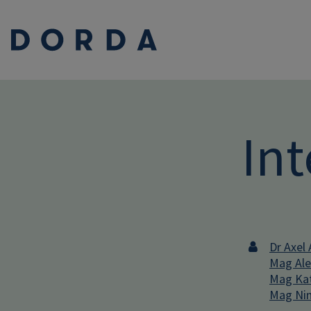
Int
Dr Axel 
Mag Ale
Mag Kat
Mag Nin