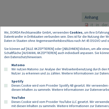
Anhang
File
it_in_der
Wir, DORDA Rechtsanwälte GmbH, verwenden
Cookies
, um Ihre Erfahrun
Datentransfer in Drittstaaten verbunden sein. Dies ist für die Nutzung der
Daten in Staaten ohne Angemessenheitsbeschluss nach Art 45 DSGVO und ohn
Sie können auf [ALLE AKZEPTIEREN] oder [ABLEHNEN] klicken, um alle einwi
Schaltfläche [AUSWAHL AKZEPTIEREN] auch individuell anpassen. Sie können 
den
Datenschutzhinweisen
.
Kont
Matomo
Wir nutzen Matomo zur Analyse der Webseitenbenutzung durch den Nut
Nutzer zu erkennen und zu zählen. Weitere Informationen zur Daten
Spotify
Dieses Cookie wird vom Provider Spotify AB gesetzt. Wir verwenden e
diesen Inhalten zu sammeln. Weitere Informationen zur Datenverarbei
YouTube
Dieses Cookie wird vom Provider YouTube LLC gesetzt. Wir verwenden
mit diesen Inhalten zu sammeln. Weitere Informationen zur Datenver