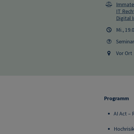
Immater
IT Rech
Digital 
Mi., 19.
Semina
Vor Ort
Programm
AI Act –
Hochrisi