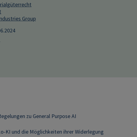
ialgüterrecht
t
Industries Group
06.2024
r
 Regelungen zu General Purpose AI
ko-KI und die Möglichkeiten ihrer Widerlegung