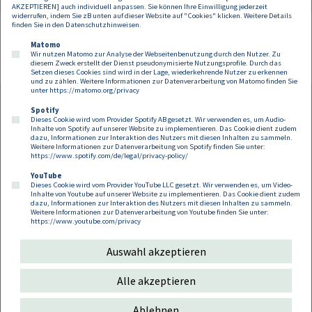
Anhang
Größe
AKZEPTIEREN] auch individuell anpassen. Sie können Ihre Einwilligung jederzeit
widerrufen, indem Sie zB unten auf dieser Website auf "Cookies" klicken. Weitere Details
File
manz_intensivtagung_ip_in_der_praxis_flyer.pd
651.76 KB
finden Sie in den
Datenschutzhinweisen
.
f
Matomo
Wir nutzen Matomo zur Analyse der Webseitenbenutzung durch den Nutzer. Zu
diesem Zweck erstellt der Dienst pseudonymisierte Nutzungsprofile. Durch das
Setzen dieses Cookies sind wird in der Lage, wiederkehrende Nutzer zu erkennen
und zu zählen. Weitere Informationen zur Datenverarbeitung von Matomo finden Sie
unter
https://matomo.org/privacy
Spotify
Dieses Cookie wird vom Provider Spotify AB gesetzt. Wir verwenden es, um Audio-
Footer
Inhalte von Spotify auf unserer Website zu implementieren. Das Cookie dient zudem
Kontakt
Datenschutz
Impressum
dazu, Informationen zur Interaktion des Nutzers mit diesen Inhalten zu sammeln.
Weitere Informationen zur Datenverarbeitung von Spotify finden Sie unter:
Compliance
Cookies
https://www.spotify.com/de/legal/privacy-policy/
YouTube
Dieses Cookie wird vom Provider YouTube LLC gesetzt. Wir verwenden es, um Video-
Follow us on:
Inhalte von Youtube auf unserer Website zu implementieren. Das Cookie dient zudem
dazu, Informationen zur Interaktion des Nutzers mit diesen Inhalten zu sammeln.
Weitere Informationen zur Datenverarbeitung von Youtube finden Sie unter:
https://www.youtube.com/privacy
Auswahl akzeptieren
Copyright 2026
Alle akzeptieren
Ablehnen