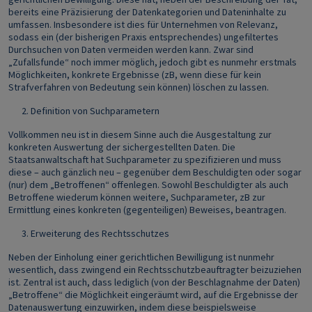
bereits eine Präzisierung der Datenkategorien und Dateninhalte zu
umfassen. Insbesondere ist dies für Unternehmen von Relevanz,
sodass ein (der bisherigen Praxis entsprechendes) ungefiltertes
Durchsuchen von Daten vermeiden werden kann. Zwar sind
„Zufallsfunde“ noch immer möglich, jedoch gibt es nunmehr erstmals
Möglichkeiten, konkrete Ergebnisse (zB, wenn diese für kein
Strafverfahren von Bedeutung sein können) löschen zu lassen.
Definition von Suchparametern
Vollkommen neu ist in diesem Sinne auch die Ausgestaltung zur
konkreten Auswertung der sichergestellten Daten. Die
Staatsanwaltschaft hat Suchparameter zu spezifizieren und muss
diese – auch gänzlich neu – gegenüber dem Beschuldigten oder sogar
(nur) dem „Betroffenen“ offenlegen. Sowohl Beschuldigter als auch
Betroffene wiederum können weitere, Suchparameter, zB zur
Ermittlung eines konkreten (gegenteiligen) Beweises, beantragen.
Erweiterung des Rechtsschutzes
Neben der Einholung einer gerichtlichen Bewilligung ist nunmehr
wesentlich, dass zwingend ein Rechtsschutzbeauftragter beizuziehen
ist. Zentral ist auch, dass lediglich (von der Beschlagnahme der Daten)
„Betroffene“ die Möglichkeit eingeräumt wird, auf die Ergebnisse der
Datenauswertung einzuwirken, indem diese beispielsweise