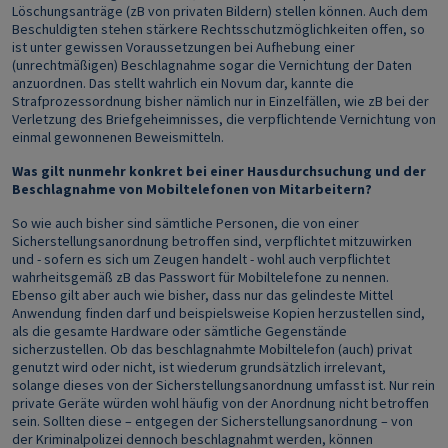
Löschungsanträge (zB von privaten Bildern) stellen können. Auch dem
Beschuldigten stehen stärkere Rechtsschutzmöglichkeiten offen, so
ist unter gewissen Voraussetzungen bei Aufhebung einer
(unrechtmäßigen) Beschlagnahme sogar die Vernichtung der Daten
anzuordnen. Das stellt wahrlich ein Novum dar, kannte die
Strafprozessordnung bisher nämlich nur in Einzelfällen, wie zB bei der
Verletzung des Briefgeheimnisses, die verpflichtende Vernichtung von
einmal gewonnenen Beweismitteln.
Was gilt nunmehr konkret bei einer Hausdurchsuchung und der
Beschlagnahme von Mobiltelefonen von Mitarbeitern?
So wie auch bisher sind sämtliche Personen, die von einer
Sicherstellungsanordnung betroffen sind, verpflichtet mitzuwirken
und - sofern es sich um Zeugen handelt - wohl auch verpflichtet
wahrheitsgemäß zB das Passwort für Mobiltelefone zu nennen.
Ebenso gilt aber auch wie bisher, dass nur das gelindeste Mittel
Anwendung finden darf und beispielsweise Kopien herzustellen sind,
als die gesamte Hardware oder sämtliche Gegenstände
sicherzustellen. Ob das beschlagnahmte Mobiltelefon (auch) privat
genutzt wird oder nicht, ist wiederum grundsätzlich irrelevant,
solange dieses von der Sicherstellungsanordnung umfasst ist. Nur rein
private Geräte würden wohl häufig von der Anordnung nicht betroffen
sein. Sollten diese – entgegen der Sicherstellungsanordnung – von
der Kriminalpolizei dennoch beschlagnahmt werden, können