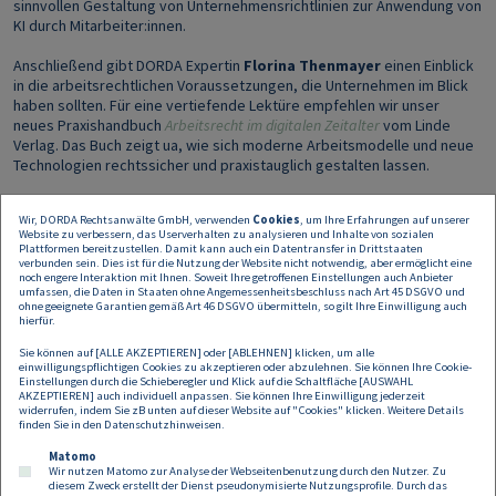
sinnvollen Gestaltung von Unternehmensrichtlinien zur Anwendung von
KI durch Mitarbeiter:innen.
Anschließend gibt DORDA Expertin
Florina Thenmayer
einen Einblick
in die arbeitsrechtlichen Voraussetzungen, die Unternehmen im Blick
haben sollten. Für eine vertiefende Lektüre empfehlen wir unser
neues Praxishandbuch
Arbeitsrecht im digitalen Zeitalter
vom Linde
Verlag. Das Buch zeigt ua, wie sich moderne Arbeitsmodelle und neue
Technologien rechtssicher und praxistauglich gestalten lassen.
Wir, DORDA Rechtsanwälte GmbH, verwenden
Cookies
, um Ihre Erfahrungen auf unserer
Wann:
Website zu verbessern, das Userverhalten zu analysieren und Inhalte von sozialen
Donnerstag, 22.1.2026 | Einlass ab 17:00 Uhr I Beginn 17:30 Uhr
Plattformen bereitzustellen. Damit kann auch ein Datentransfer in Drittstaaten
verbunden sein. Dies ist für die Nutzung der Website nicht notwendig, aber ermöglicht eine
noch engere Interaktion mit Ihnen. Soweit Ihre getroffenen Einstellungen auch Anbieter
Wo:
DORDA Lounge, Universitätsring 10, 1010 Wien
umfassen, die Daten in Staaten ohne Angemessenheitsbeschluss nach Art 45 DSGVO und
ohne geeignete Garantien gemäß Art 46 DSGVO übermitteln, so gilt Ihre Einwilligung auch
hierfür.
Sie können auf [ALLE AKZEPTIEREN] oder [ABLEHNEN] klicken, um alle
Sie haben Interesse an dieser Veranstaltung? Dann schreiben Sie uns
einwilligungspflichtigen Cookies zu akzeptieren oder abzulehnen. Sie können Ihre Cookie-
unter
events@dorda.at
Einstellungen durch die Schieberegler und Klick auf die Schaltfläche [AUSWAHL
AKZEPTIEREN] auch individuell anpassen. Sie können Ihre Einwilligung jederzeit
widerrufen, indem Sie zB unten auf dieser Website auf "Cookies" klicken. Weitere Details
finden Sie in den
Datenschutzhinweisen
.
Matomo
Wir nutzen Matomo zur Analyse der Webseitenbenutzung durch den Nutzer. Zu
diesem Zweck erstellt der Dienst pseudonymisierte Nutzungsprofile. Durch das