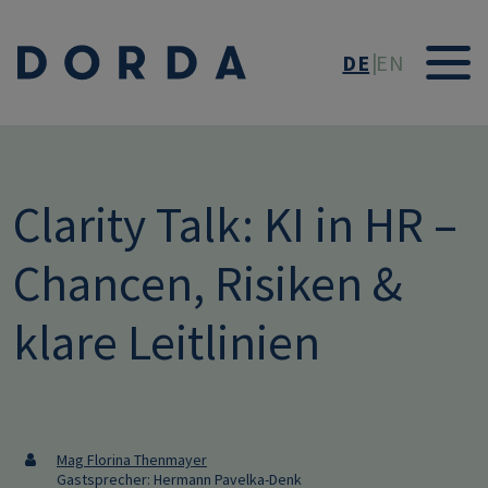
Direkt zum Inhalt
DE
EN
Clarity Talk: KI in HR –
Chancen, Risiken &
klare Leitlinien
Mag Florina Thenmayer
Gastsprecher: Hermann Pavelka-Denk