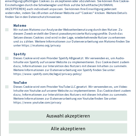
einwilligungspflichtigen Cookies zu akzeptieren oder abzulehnen. Sie können Ihre Cookie-
Einstellungen durch die Schieberegler und Klick auf die Schaltfläche [AUSWAHL
AKZEPTIEREN] auch individuell anpassen. Sie können Ihre Einwilligung jederzeit
widerrufen, indem Sie zB unten auf dieser Website auf "Cookies" klicken. Weitere Details
finden Sie in den
Datenschutzhinweisen
.
Matomo
Wir nutzen Matomo zur Analyse der Webseitenbenutzung durch den Nutzer. Zu
diesem Zweck erstellt der Dienst pseudonymisierte Nutzungsprofile. Durch das
Setzen dieses Cookies sind wird in der Lage, wiederkehrende Nutzer zu erkennen
und zu zählen. Weitere Informationen zur Datenverarbeitung von Matomo finden Sie
unter
https://matomo.org/privacy
Spotify
Dieses Cookie wird vom Provider Spotify AB gesetzt. Wir verwenden es, um Audio-
Footer
Inhalte von Spotify auf unserer Website zu implementieren. Das Cookie dient zudem
Kontakt
Datenschutz
Impressum
dazu, Informationen zur Interaktion des Nutzers mit diesen Inhalten zu sammeln.
Weitere Informationen zur Datenverarbeitung von Spotify finden Sie unter:
Compliance
Cookies
https://www.spotify.com/de/legal/privacy-policy/
YouTube
Dieses Cookie wird vom Provider YouTube LLC gesetzt. Wir verwenden es, um Video-
Follow us on:
Inhalte von Youtube auf unserer Website zu implementieren. Das Cookie dient zudem
dazu, Informationen zur Interaktion des Nutzers mit diesen Inhalten zu sammeln.
Weitere Informationen zur Datenverarbeitung von Youtube finden Sie unter:
https://www.youtube.com/privacy
Auswahl akzeptieren
Copyright 2026
Alle akzeptieren