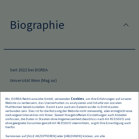
Biographie
Seit 2022 bei DORDA
Universität Wien (Mag iur)
Wir, DORDA Rechtsanwälte GmbH, verwenden
Cookies
, um Ihre Erfahrungen auf unserer
Website zu verbessern, das Userverhalten zu analysieren und Inhalte von sozialen
Plattformen bereitzustellen. Damit kann auch ein Datentransfer in Drittstaaten
verbunden sein. Dies ist für die Nutzung der Website nicht notwendig, aber ermöglicht eine
noch engere Interaktion mit Ihnen. Soweit Ihre getroffenen Einstellungen auch Anbieter
umfassen, die Daten in Staaten ohne Angemessenheitsbeschluss nach Art 45 DSGVO und
Sprachen
ohne geeignete Garantien gemäß Art 46 DSGVO übermitteln, so gilt Ihre Einwilligung auch
hierfür.
Sie können auf [ALLE AKZEPTIEREN] oder [ABLEHNEN] klicken, um alle