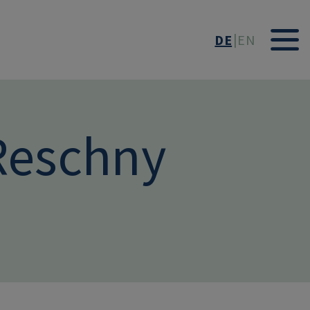
DE
EN
Reschny