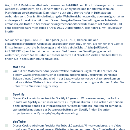
DORDA unterstützte HIH Invest Real
Wir, DORDA Rechtsanwälte GmbH, verwenden
Cookies
, um Ihre Erfahrungen auf unserer
Estate beim Kauf des
Website zu verbessern, das Userverhalten zu analysieren und Inhalte von sozialen
Plattformen bereitzustellen. Damit kann auch ein Datentransfer in Drittstaaten
Wohnensembles „Quartier11“
verbunden sein. Dies ist für die Nutzung der Website nicht notwendig, aber ermöglicht eine
noch engere Interaktion mit Ihnen. Soweit Ihre getroffenen Einstellungen auch Anbieter
umfassen, die Daten in Staaten ohne Angemessenheitsbeschluss nach Art 45 DSGVO und
DORDA hat unter der Leitung von
Stefan Artner
ohne geeignete Garantien gemäß Art 46 DSGVO übermitteln, so gilt Ihre Einwilligung auch
(Partner), unterstützt von
Vivien Lux
hierfür.
(Rechtsanwaltsanwärterin), den international tätigen
Sie können auf [ALLE AKZEPTIEREN] oder [ABLEHNEN] klicken, um alle
Immobilienmanager
HIH Invest Real Estate
beim
einwilligungspflichtigen Cookies zu akzeptieren oder abzulehnen. Sie können Ihre Cookie-
Einstellungen durch die Schieberegler und Klick auf die Schaltfläche [AUSWAHL
Ankauf
AKZEPTIEREN] auch individuell anpassen. Sie können Ihre Einwilligung jederzeit
widerrufen, indem Sie zB unten auf dieser Website auf "Cookies" klicken. Weitere Details
finden Sie in den
Datenschutzhinweisen
.
Matomo
Wir nutzen Matomo zur Analyse der Webseitenbenutzung durch den Nutzer. Zu
diesem Zweck erstellt der Dienst pseudonymisierte Nutzungsprofile. Durch das
Setzen dieses Cookies sind wird in der Lage, wiederkehrende Nutzer zu erkennen
und zu zählen. Weitere Informationen zur Datenverarbeitung von Matomo finden Sie
unter
https://matomo.org/privacy
Spotify
Dieses Cookie wird vom Provider Spotify AB gesetzt. Wir verwenden es, um Audio-
Footer
Inhalte von Spotify auf unserer Website zu implementieren. Das Cookie dient zudem
Kontakt
Datenschutz
Impressum
dazu, Informationen zur Interaktion des Nutzers mit diesen Inhalten zu sammeln.
Weitere Informationen zur Datenverarbeitung von Spotify finden Sie unter:
Compliance
Cookies
https://www.spotify.com/de/legal/privacy-policy/
YouTube
Dieses Cookie wird vom Provider YouTube LLC gesetzt. Wir verwenden es, um Video-
Follow us on:
Inhalte von Youtube auf unserer Website zu implementieren. Das Cookie dient zudem