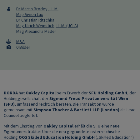
Dr Martin Brodey, LL.M.
Mag Vivien Lux
Dr Christian Ritschka
Mag Ulrich Weinstich, LL.M. (UCLA)
Mag Alexandra Mader
M&A
0 Bilder
DORDA
hat
Oakley Capital
beim Erwerb der
SFU Holding GmbH
, der
Holdinggesellschaft der
Sigmund Freud Privatuniversität Wien
(SFU)
, umfassend rechtlich beraten. Die Transaktion wurde
gemeinsam mit
Simpson Thacher & Bartlett LLP
(London)
als Lead
Counsel begleitet.
Mit dem Einstieg von
Oakley Capital
erhält die SFU eine neue
Eigentümerstruktur: Über die neu gegründete österreichische
Holding
OCG Skilled Education Holding GmbH
(„Skilled Education“)