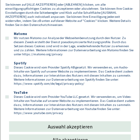
Unterstützung für nachhaltiges Wachstum zur Verfügung.
Sie können auf [ALLE AKZEPTIEREN] oder [ABLEHNEN] klicken, um alle
einwilligungspflichtigen Cookies zu akzeptieren oder abzulehnen. Sie können Ihre Cookie-
Die Transaktion wurde auf Seiten von
DORDA
durch
Managing Partner
Einstellungen durch die Schieberegler und Klick auf die Schaltfläche [AUSWAHL
AKZEPTIEREN] auch individuell anpassen. Sie können Ihre Einwilligung jederzeit
Christian Ritschka
,
Partner
Martin Brodey
und Rechtsanwalt
Ulrich
widerrufen, indem Sie zB unten auf dieser Website auf "Cookies" klicken. Weitere Details
Weinstich,
sowie Rechtsanwältin
Vivien Lux
geleitet.
finden Sie in den
Datenschutzhinweisen
.
Matomo
Wir nutzen Matomo zur Analyse der Webseitenbenutzung durch den Nutzer. Zu
diesem Zweck erstellt der Dienst pseudonymisierte Nutzungsprofile. Durch das
Setzen dieses Cookies sind wird in der Lage, wiederkehrende Nutzer zu erkennen
und zu zählen. Weitere Informationen zur Datenverarbeitung von Matomo finden Sie
unter
https://matomo.org/privacy
Spotify
Dieses Cookie wird vom Provider Spotify AB gesetzt. Wir verwenden es, um Audio-
Footer
Inhalte von Spotify auf unserer Website zu implementieren. Das Cookie dient zudem
Kontakt
Datenschutz
Impressum
dazu, Informationen zur Interaktion des Nutzers mit diesen Inhalten zu sammeln.
Weitere Informationen zur Datenverarbeitung von Spotify finden Sie unter:
Compliance
Cookies
https://www.spotify.com/de/legal/privacy-policy/
YouTube
Dieses Cookie wird vom Provider YouTube LLC gesetzt. Wir verwenden es, um Video-
Follow us on:
Inhalte von Youtube auf unserer Website zu implementieren. Das Cookie dient zudem
dazu, Informationen zur Interaktion des Nutzers mit diesen Inhalten zu sammeln.
Weitere Informationen zur Datenverarbeitung von Youtube finden Sie unter:
https://www.youtube.com/privacy
Auswahl akzeptieren
Copyright 2026
Alle akzeptieren