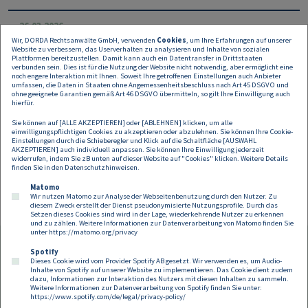
26.03.2026
Wir, DORDA Rechtsanwälte GmbH, verwenden
Cookies
, um Ihre Erfahrungen auf unserer
Telemedizin kennt keine Grenzen –
Website zu verbessern, das Userverhalten zu analysieren und Inhalte von sozialen
Plattformen bereitzustellen. Damit kann auch ein Datentransfer in Drittstaaten
nun aber klare Regeln
verbunden sein. Dies ist für die Nutzung der Website nicht notwendig, aber ermöglicht eine
noch engere Interaktion mit Ihnen. Soweit Ihre getroffenen Einstellungen auch Anbieter
umfassen, die Daten in Staaten ohne Angemessenheitsbeschluss nach Art 45 DSGVO und
Die fortschreitende Digitalisierung macht auch vor der
ohne geeignete Garantien gemäß Art 46 DSGVO übermitteln, so gilt Ihre Einwilligung auch
Medizin nicht halt.
hierfür.
Sie können auf [ALLE AKZEPTIEREN] oder [ABLEHNEN] klicken, um alle
einwilligungspflichtigen Cookies zu akzeptieren oder abzulehnen. Sie können Ihre Cookie-
Einstellungen durch die Schieberegler und Klick auf die Schaltfläche [AUSWAHL
AKZEPTIEREN] auch individuell anpassen. Sie können Ihre Einwilligung jederzeit
widerrufen, indem Sie zB unten auf dieser Website auf "Cookies" klicken. Weitere Details
finden Sie in den
Datenschutzhinweisen
.
Matomo
Wir nutzen Matomo zur Analyse der Webseitenbenutzung durch den Nutzer. Zu
diesem Zweck erstellt der Dienst pseudonymisierte Nutzungsprofile. Durch das
Setzen dieses Cookies sind wird in der Lage, wiederkehrende Nutzer zu erkennen
und zu zählen. Weitere Informationen zur Datenverarbeitung von Matomo finden Sie
unter
https://matomo.org/privacy
Spotify
Dieses Cookie wird vom Provider Spotify AB gesetzt. Wir verwenden es, um Audio-
Footer
Inhalte von Spotify auf unserer Website zu implementieren. Das Cookie dient zudem
Kontakt
Datenschutz
Impressum
dazu, Informationen zur Interaktion des Nutzers mit diesen Inhalten zu sammeln.
Weitere Informationen zur Datenverarbeitung von Spotify finden Sie unter:
Compliance
Cookies
https://www.spotify.com/de/legal/privacy-policy/