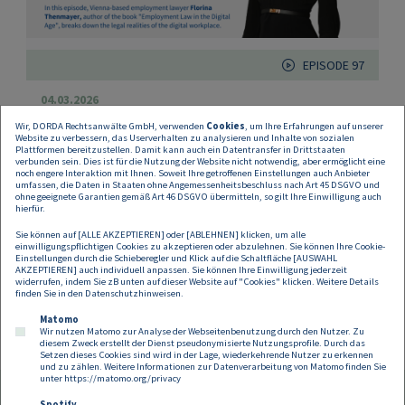
EPISODE 97
04.03.2026
Legal Challenges in a Borderless
Wir, DORDA Rechtsanwälte GmbH, verwenden
Cookies
, um Ihre Erfahrungen auf unserer
Website zu verbessern, das Userverhalten zu analysieren und Inhalte von sozialen
Workplace
Plattformen bereitzustellen. Damit kann auch ein Datentransfer in Drittstaaten
verbunden sein. Dies ist für die Nutzung der Website nicht notwendig, aber ermöglicht eine
noch engere Interaktion mit Ihnen. Soweit Ihre getroffenen Einstellungen auch Anbieter
umfassen, die Daten in Staaten ohne Angemessenheitsbeschluss nach Art 45 DSGVO und
Remote work allows people to work from almost
ohne geeignete Garantien gemäß Art 46 DSGVO übermitteln, so gilt Ihre Einwilligung auch
anywhere — but the law hasn’t caught up.
hierfür.
Sie können auf [ALLE AKZEPTIEREN] oder [ABLEHNEN] klicken, um alle
einwilligungspflichtigen Cookies zu akzeptieren oder abzulehnen. Sie können Ihre Cookie-
Einstellungen durch die Schieberegler und Klick auf die Schaltfläche [AUSWAHL
AKZEPTIEREN] auch individuell anpassen. Sie können Ihre Einwilligung jederzeit
widerrufen, indem Sie zB unten auf dieser Website auf "Cookies" klicken. Weitere Details
finden Sie in den
Datenschutzhinweisen
.
Seitennummerierung
Previous page
Next page
«
Current page
Page
Page
Page
»
1
2
3
4
…
Matomo
Wir nutzen Matomo zur Analyse der Webseitenbenutzung durch den Nutzer. Zu
diesem Zweck erstellt der Dienst pseudonymisierte Nutzungsprofile. Durch das
Setzen dieses Cookies sind wird in der Lage, wiederkehrende Nutzer zu erkennen
und zu zählen. Weitere Informationen zur Datenverarbeitung von Matomo finden Sie
unter
https://matomo.org/privacy
Spotify