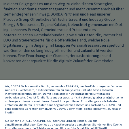
In dieser Folge geht es um den Weg zu einheitlichen Strategien,
funktionierendem Datenmanagement und mehr Zusammenarbeit über
Gemeindegrenzen hinweg. DORDA Partnerin und Head unserer
Practice Group Öffentliches Wirtschaftsrecht und Industry Group
Energy & Resources, Tatjana Katalan, beleuchtet gemeinsam mit Dipl.-
Ing. Johannes Pressl, Gemeinderat und Präsident des
österreichischen Gemeindebundes,
sowie mit Peter Pilz, Partner bei
BDO und Steuerexperte für die öffentliche Hand, welche Rolle
Digitalisierung im Umgang mit knappen Personalressourcen spielt und
wie Gemeinden so langfristig effizienter und zukunftsfit werden
können. Eine Einordnung der Chancen, Herausforderungen und
konkreten Ansatzpunkte für die digitale Zukunft der Gemeinden.
Wir, DORDA Rechtsanwälte GmbH, verwenden
Cookies
, um Ihre Erfahrungen auf unserer
Website zu verbessern, das Userverhalten zu analysieren und Inhalte von sozialen
Plattformen bereitzustellen. Damit kann auch ein Datentransfer in Drittstaaten
verbunden sein. Dies ist für die Nutzung der Website nicht notwendig, aber ermöglicht eine
noch engere Interaktion mit Ihnen. Soweit Ihre getroffenen Einstellungen auch Anbieter
umfassen, die Daten in Staaten ohne Angemessenheitsbeschluss nach Art 45 DSGVO und
ohne geeignete Garantien gemäß Art 46 DSGVO übermitteln, so gilt Ihre Einwilligung auch
hierfür.
Sie können auf [ALLE AKZEPTIEREN] oder [ABLEHNEN] klicken, um alle
einwilligungspflichtigen Cookies zu akzeptieren oder abzulehnen. Sie können Ihre Cookie-
Einstellungen durch die Schieberegler und Klick auf die Schaltfläche [AUSWAHL