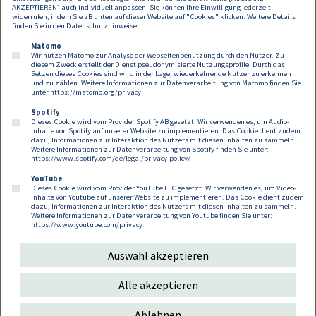
AKZEPTIEREN] auch individuell anpassen. Sie können Ihre Einwilligung jederzeit
widerrufen, indem Sie zB unten auf dieser Website auf "Cookies" klicken. Weitere Details
finden Sie in den
Datenschutzhinweisen
.
Matomo
Wir nutzen Matomo zur Analyse der Webseitenbenutzung durch den Nutzer. Zu
diesem Zweck erstellt der Dienst pseudonymisierte Nutzungsprofile. Durch das
Setzen dieses Cookies sind wird in der Lage, wiederkehrende Nutzer zu erkennen
und zu zählen. Weitere Informationen zur Datenverarbeitung von Matomo finden Sie
unter
https://matomo.org/privacy
Spotify
Dieses Cookie wird vom Provider Spotify AB gesetzt. Wir verwenden es, um Audio-
Footer
Inhalte von Spotify auf unserer Website zu implementieren. Das Cookie dient zudem
Kontakt
Datenschutz
Impressum
dazu, Informationen zur Interaktion des Nutzers mit diesen Inhalten zu sammeln.
Weitere Informationen zur Datenverarbeitung von Spotify finden Sie unter:
Compliance
Cookies
https://www.spotify.com/de/legal/privacy-policy/
YouTube
Dieses Cookie wird vom Provider YouTube LLC gesetzt. Wir verwenden es, um Video-
Follow us on:
Inhalte von Youtube auf unserer Website zu implementieren. Das Cookie dient zudem
dazu, Informationen zur Interaktion des Nutzers mit diesen Inhalten zu sammeln.
Weitere Informationen zur Datenverarbeitung von Youtube finden Sie unter:
https://www.youtube.com/privacy
Auswahl akzeptieren
Copyright 2026
Alle akzeptieren
Ablehnen