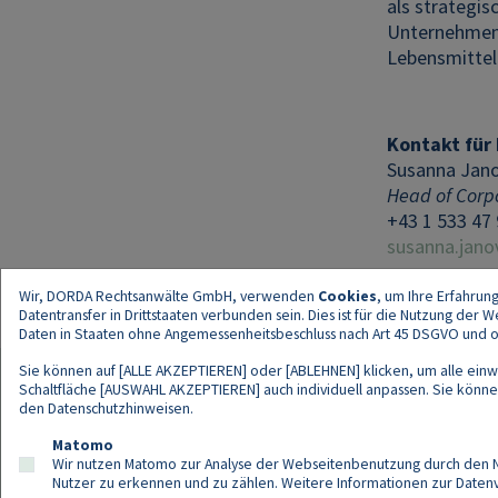
als strategis
Unternehmen 
Lebensmittel
Kontakt für
Susanna Jan
Head of Corp
+43 1 533 47
susanna.jan
Wir, DORDA Rechtsanwälte GmbH, verwenden
Cookies
, um Ihre Erfahrun
Datentransfer in Drittstaaten verbunden sein. Dies ist für die Nutzung der
Daten in Staaten ohne Angemessenheitsbeschluss nach Art 45 DSGVO und ohn
Sie können auf [ALLE AKZEPTIEREN] oder [ABLEHNEN] klicken, um alle einwi
Schaltfläche [AUSWAHL AKZEPTIEREN] auch individuell anpassen. Sie können 
den
Datenschutzhinweisen
.
Kont
Matomo
Wir nutzen Matomo zur Analyse der Webseitenbenutzung durch den Nut
Nutzer zu erkennen und zu zählen. Weitere Informationen zur Daten