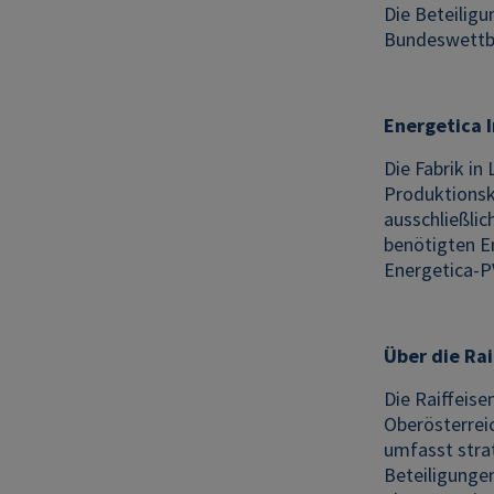
Die Beteilig
Bundeswettbe
Energetica I
Die Fabrik in
Produktionska
ausschließlic
benötigten E
Energetica-P
Über die Ra
Die Raiffeis
Oberösterrei
umfasst stra
Beteiligungen