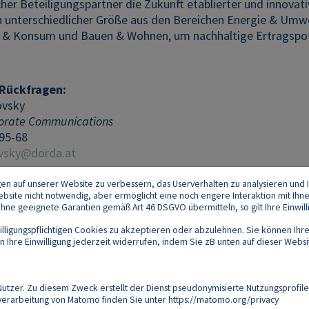
cher Beteiligungspartner die Zukunft etablierter und innovat
unterschiedlicher Größe aus den Bereichen Energie & Umwel
 & Konsum und Bauen & Wohnen, um nachhaltige Ertragspote
 Rückfragen:
ovsky
orate Communications
 95-68
ovsky@dorda.at
gen auf unserer Website zu verbessern, das Userverhalten zu analysieren und I
 Website nicht notwendig, aber ermöglicht eine noch engere Interaktion mit Ihn
e geeignete Garantien gemäß Art 46 DSGVO übermitteln, so gilt Ihre Einwilli
lligungspflichtigen Cookies zu akzeptieren oder abzulehnen. Sie können Ihre
Ihre Einwilligung jederzeit widerrufen, indem Sie zB unten auf dieser Website
Footer
akt
Datenschutz
Impressum
Compliance
zer. Zu diesem Zweck erstellt der Dienst pseudonymisierte Nutzungsprofile
verarbeitung von Matomo finden Sie unter
https://matomo.org/privacy
Follow us on: