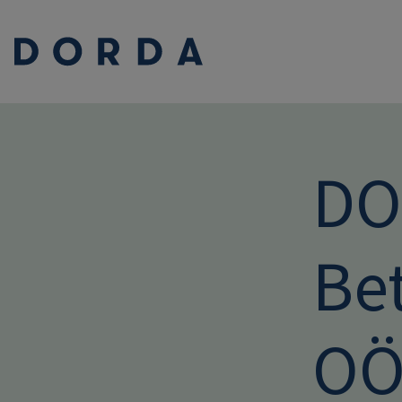
DOR
Be
OÖ