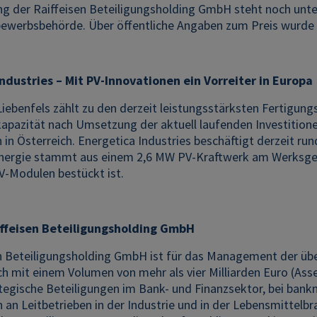
ung der Raiffeisen Beteiligungsholding GmbH steht noch un
werbsbehörde. Über öffentliche Angaben zum Preis wurde S
ndustries – Mit PV-Innovationen ein Vorreiter in Europa
 Liebenfels zählt zu den derzeit leistungsstärksten Fertigu
pazität nach Umsetzung der aktuell laufenden Investitionen 
h in Österreich. Energetica Industries beschäftigt derzeit run
nergie stammt aus einem 2,6 MW PV-Kraftwerk am Werksgelä
V-Modulen bestückt ist.
iffeisen Beteiligungsholding GmbH
en Beteiligungsholding GmbH ist für das Management der übe
ch mit einem Volumen von mehr als vier Milliarden Euro (As
tegische Beteiligungen im Bank- und Finanzsektor, bei bank
 an Leitbetrieben in der Industrie und in der Lebensmittelbra