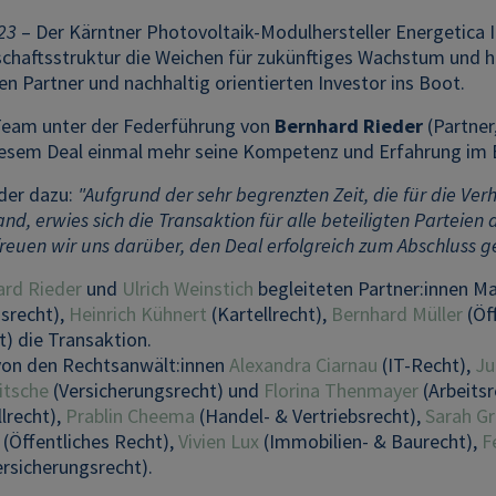
23
– Der Kärntner Photovoltaik-Modulhersteller Energetica In
schaftsstruktur die Weichen für zukünftiges Wachstum und ho
en Partner und nachhaltig orientierten Investor ins Boot.
eam unter der Federführung von
Bernhard Rieder
(Partner
iesem Deal einmal mehr seine Kompetenz und Erfahrung im 
der dazu:
"Aufgrund der sehr begrenzten Zeit, die für die Ve
nd, erwies sich die Transaktion für alle beteiligten Parteie
euen wir uns darüber, den Deal erfolgreich zum Abschluss g
ard Rieder
und
Ulrich Weinstich
begleiteten Partner:innen M
gsrecht),
Heinrich Kühnert
(Kartellrecht),
Bernhard Müller
(Öf
t) die Transaktion.
von den Rechtsanwält:innen
Alexandra Ciarnau
(IT-Recht),
Ju
itsche
(Versicherungsrecht) und
Florina Thenmayer
(Arbeits
lrecht),
Prablin Cheema
(Handel- & Vertriebsrecht),
Sarah Gr
(Öffentliches Recht),
Vivien Lux
(Immobilien- & Baurecht),
F
rsicherungsrecht).