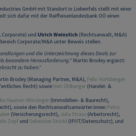
dustries GmbH mit Standort in Liebenfels stellt mit einer
lt sich dafür mit der Raiffeisenlandesbank OÖ einen
, Corporate) und
Ulrich Weinstich
(Rechtsanwalt, M&A)
Bereich Corporate/M&A unter Beweis stellen.
rhandlungen und die Unterzeichnung dieses Deals zur
n als besondere Herausforderung."
Martin Brodey ergänzt:
ebracht zu haben."
artin Brodey (Managing Partner, M&A),
Felix Hörlsberger
fentliches Recht) sowie
Veit Öhlberger
(Handel- &
lia Haumer-Mörzinger
(Immobilien- & Baurecht),
recht), sowie den Rechtsanwaltsanwärter:innen
Petra
uber
(Versicherungsrecht),
Julia Strass
(Arbeitsrecht),
elix Zopf
und
Sebastian Stöckl
(IP/IT/Datenschutz), und