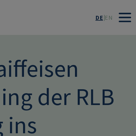
DE
EN
aiffeisen
ding der RLB
 ins