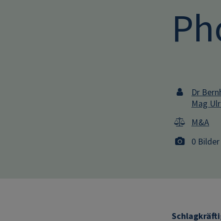
Ph
Dr Bern
Mag Ulr
M&A
0 Bilder
Schlagkräft