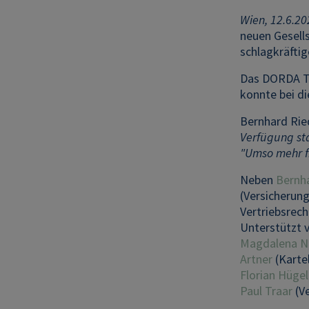
Wien, 12.6.20
neuen Gesell
schlagkräftig
Das DORDA T
konnte bei d
Bernhard Rie
Verfügung sta
"Umso mehr fr
Neben
Bernh
(Versicherun
Vertriebsrech
Unterstützt 
Magdalena N
Artner
(Kartel
Florian Hügel
Paul Traar
(Ve