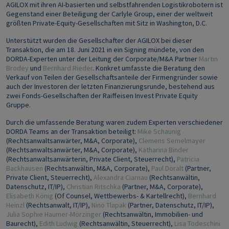
AGILOX mit ihren AI-basierten und selbstfahrenden Logistikrobotern ist
Gegenstand einer Beteiligung der Carlyle Group, einer der weltweit
größten Private-Equity-Gesellschaften mit Sitz in Washington, D.C.
Unterstützt wurden die Gesellschafter der AGILOX bei dieser
Transaktion, die am 18. Juni 2021 in ein Signing mündete, von den
DORDA-Experten unter der Leitung der Corporate/M&A Partner
Martin
Brodey
und
Bernhard Rieder
. Konkret umfasste die Beratung den
Verkauf von Teilen der Gesellschaftsanteile der Firmengründer sowie
auch der Investoren der letzten Finanzierungsrunde, bestehend aus
zwei Fonds-Gesellschaften der Raiffeisen Invest Private Equity
Gruppe.
Durch die umfassende Beratung waren zudem Experten verschiedener
DORDA Teams an der Transaktion beteiligt:
Mike Schaunig
(Rechtsanwaltsanwärter, M&A, Corporate),
Clemens Semelmayer
(Rechtsanwaltsanwärter, M&A, Corporate),
Katharina Binder
(Rechtsanwaltsanwärterin, Private Client, Steuerrecht),
Patricia
Backhausen
(Rechtsanwältin, M&A, Corporate),
Paul Doralt
(Partner,
Private Client, Steuerrecht),
Alexandra Ciarnau
(Rechtsanwältin,
Datenschutz, IT/IP),
Christian Ritschka
(Partner, M&A, Corporate),
Elisabeth König
(Of Counsel, Wettbewerbs- & Kartellrecht),
Bernhard
Heinzl
(Rechtsanwalt, IT/IP),
Nino Tlapak
(Partner, Datenschutz, IT/IP),
Julia Sophie Haumer-Mörzinger
(Rechtsanwältin, Immobilien- und
Baurecht),
Edith Ludwig
(Rechtsanwältin, Steuerrecht),
Lisa Todeschini