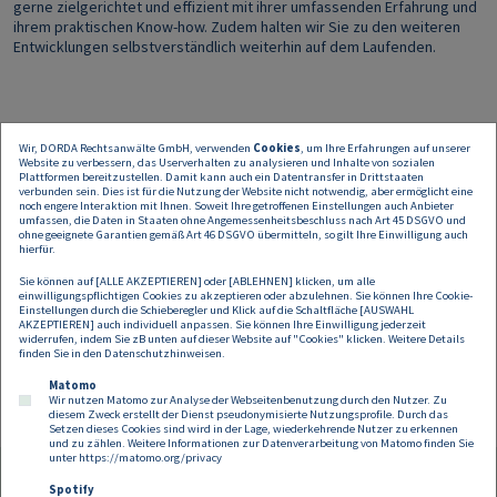
gerne zielgerichtet und effizient mit ihrer umfassenden Erfahrung und
ihrem praktischen Know-how. Zudem halten wir Sie zu den weiteren
Entwicklungen selbstverständlich weiterhin auf dem Laufenden.
Wir, DORDA Rechtsanwälte GmbH, verwenden
Cookies
, um Ihre Erfahrungen auf unserer
Website zu verbessern, das Userverhalten zu analysieren und Inhalte von sozialen
Plattformen bereitzustellen. Damit kann auch ein Datentransfer in Drittstaaten
verbunden sein. Dies ist für die Nutzung der Website nicht notwendig, aber ermöglicht eine
noch engere Interaktion mit Ihnen. Soweit Ihre getroffenen Einstellungen auch Anbieter
umfassen, die Daten in Staaten ohne Angemessenheitsbeschluss nach Art 45 DSGVO und
ohne geeignete Garantien gemäß Art 46 DSGVO übermitteln, so gilt Ihre Einwilligung auch
hierfür.
Sie können auf [ALLE AKZEPTIEREN] oder [ABLEHNEN] klicken, um alle
einwilligungspflichtigen Cookies zu akzeptieren oder abzulehnen. Sie können Ihre Cookie-
Einstellungen durch die Schieberegler und Klick auf die Schaltfläche [AUSWAHL
AKZEPTIEREN] auch individuell anpassen. Sie können Ihre Einwilligung jederzeit
widerrufen, indem Sie zB unten auf dieser Website auf "Cookies" klicken. Weitere Details
finden Sie in den
Datenschutzhinweisen
.
Matomo
Wir nutzen Matomo zur Analyse der Webseitenbenutzung durch den Nutzer. Zu
diesem Zweck erstellt der Dienst pseudonymisierte Nutzungsprofile. Durch das
Setzen dieses Cookies sind wird in der Lage, wiederkehrende Nutzer zu erkennen
und zu zählen. Weitere Informationen zur Datenverarbeitung von Matomo finden Sie
unter
https://matomo.org/privacy
Spotify