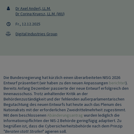
Dr Axel Anderl, LL.M.
Dr Corina Kruesz, LL.M. (WU)
Fr., 12.12.2025
Digital Industries Group
Die Bundesregierung hat kürzlich einen überarbeiteten NISG 2026
Entwurf präsentiert (wir haben zu den neuen Anpassungen
berichtet
).
Bereits Anfang Dezember passierte der neue Entwurf erfolgreich den
Innenausschuss. Trotz anhaltender Kritik an der
Behördenzuständigkeit und der fehlenden außerparlamentarischen
Begutachtung des neuen Entwurfs hat heute auch das Plenum des
Nationalrats mit der erforderlichen Zweidrittelmehrheit zugestimmt.
Mit dem beschlossenen
Abänderungsantrag
wurden lediglich die
Informationspflichten der NIS-2 Behörde geringfügig adaptiert. Zu
begrüßen ist, dass die Cybersicherheitsbehörde nach dem Prinzip
"
Beraten statt Strafen
" agieren soll.