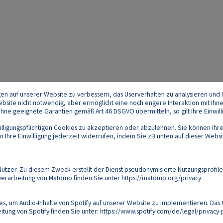
gen auf unserer Website zu verbessern, das Userverhalten zu analysieren und I
 Website nicht notwendig, aber ermöglicht eine noch engere Interaktion mit Ihn
e geeignete Garantien gemäß Art 46 DSGVO übermitteln, so gilt Ihre Einwilli
lligungspflichtigen Cookies zu akzeptieren oder abzulehnen. Sie können Ihre
Ihre Einwilligung jederzeit widerrufen, indem Sie zB unten auf dieser Website
Footer
akt
Datenschutz
Impressum
Compliance
zer. Zu diesem Zweck erstellt der Dienst pseudonymisierte Nutzungsprofile
verarbeitung von Matomo finden Sie unter
https://matomo.org/privacy
Follow us on:
s, um Audio-Inhalte von Spotify auf unserer Website zu implementieren. Das 
tung von Spotify finden Sie unter:
https://www.spotify.com/de/legal/privacy-p