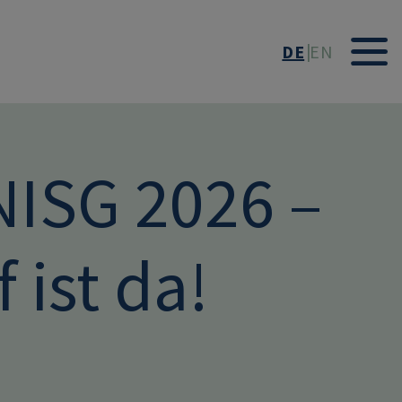
DE
EN
NISG 2026 –
 ist da!