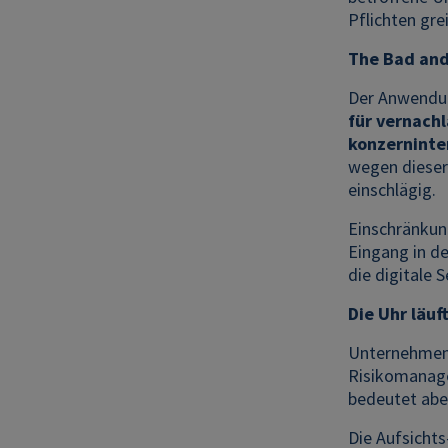
Pflichten gre
The Bad and
Der Anwendun
für vernachl
konzerninte
wegen dieser 
einschlägig.
Einschränkun
Eingang in d
die digitale 
Die Uhr läuf
Unternehmen
Risikomanage
bedeutet abe
Die Aufsicht