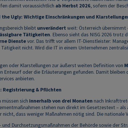
ifen damit voraussichtlich
ab Herbst 2026
, sofern der Besc
 the Ugly: Wichtige Einschränkungen und Klarstellunge
gsbereich bleibt
unverändert
weit: Österreich übernimmt 
ässigbare Tätigkeiten
. Ebenso sieht das NISG 2026 trotz 
rne Dienste
vor. Das trifft vor allem IT-Dienstleister: Manag
Tätigkeit nicht. Wird die IT in einem Unternehmen zentralisi
gen oder Klarstellungen zur äußerst weiten Definition von
M
en Entwurf oder die Erläuterungen gefunden. Damit bleiben 
Services anbieten.
t: Registrierung & Pflichten
 müssen sich
innerhalb von drei Monaten
nach Inkrafttret
mentmaßnahmen stehen nun direkt im Gesetzestext – als ab
r nicht, dass weniger Maßnahmen nötig sind. Die nationale V
s- und Durchsetzungsmaßnahmen der Behörde sowie der Str