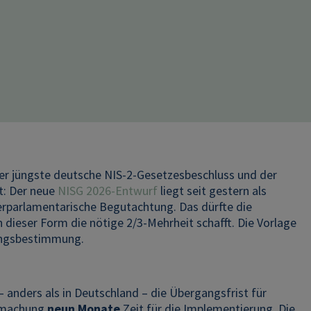
er jüngste deutsche NIS-2-Gesetzesbeschluss und der
t: Der neue
NISG 2026-Entwurf
liegt seit gestern als
ßerparlamentarische Begutachtung. Das dürfte die
n dieser Form die nötige 2/3-Mehrheit schafft. Die Vorlage
sungsbestimmung.
 – anders als in Deutschland – die Übergangsfrist für
ndmachung
neun Monate
Zeit
für die Implementierung. Die