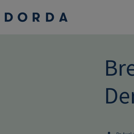
Br
Der