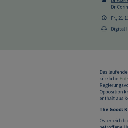
Dr Axel 
Dr Cori
Fr., 21.
Digital 
Das laufende
kürzliche
Ent
Regierungsvo
Opposition kr
enthält aus 
The Good: Ke
Österreich bl
betroffene U