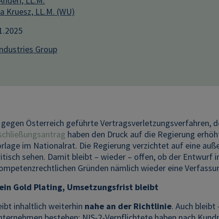
Anderl, LL.M.
na Kruesz, LL.M. (WU)
11.2025
Industries Group
 gegen Österreich geführte Vertragsverletzungsverfahren, d
schließungsantrag
haben den Druck auf die Regierung erhöh
rlage im Nationalrat. Die Regierung verzichtet auf eine au
itisch sehen. Damit bleibt – wieder – offen, ob der Entwurf i
kompetenzrechtlichen Gründen nämlich wieder eine Verfas
in Gold Plating, Umsetzungsfrist bleibt
eibt inhaltlich weiterhin
nahe an der Richtlinie
. Auch bleibt
nternehmen bestehen: NIS-2-Verpflichtete haben nach Ku