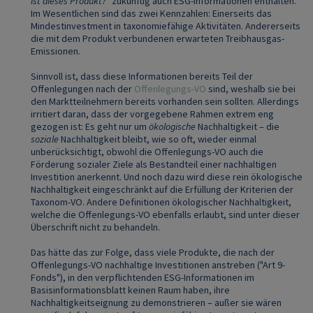
ist dieses Produkt?
" zukünftig auch ESG-Informationen enthalten.
Im Wesentlichen sind das zwei Kennzahlen: Einerseits das
Mindestinvestment in taxonomiefähige Aktivitäten. Andererseits
die mit dem Produkt verbundenen erwarteten Treibhausgas-
Emissionen.
Sinnvoll ist, dass diese Informationen bereits Teil der
Offenlegungen nach der
Offenlegungs-VO
sind, weshalb sie bei
den Marktteilnehmern bereits vorhanden sein sollten. Allerdings
irritiert daran, dass der vorgegebene Rahmen extrem eng
gezogen ist: Es geht nur um
ökologische
Nachhaltigkeit – die
soziale
Nachhaltigkeit bleibt, wie so oft, wieder einmal
unberücksichtigt, obwohl die Offenlegungs-VO auch die
Förderung sozialer Ziele als Bestandteil einer nachhaltigen
Investition anerkennt. Und noch dazu wird diese rein ökologische
Nachhaltigkeit eingeschränkt auf die Erfüllung der Kriterien der
Taxonom-VO. Andere Definitionen ökologischer Nachhaltigkeit,
welche die Offenlegungs-VO ebenfalls erlaubt, sind unter dieser
Überschrift nicht zu behandeln.
Das hätte das zur Folge, dass viele Produkte, die nach der
Offenlegungs-VO nachhaltige Investitionen anstreben ("Art 9-
Fonds"), in den verpflichtenden ESG-Informationen im
Basisinformationsblatt keinen Raum haben, ihre
Nachhaltigkeitseignung zu demonstrieren – außer sie wären