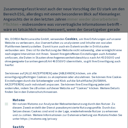
Zusammengefasst kreist auch der neue Vorschlag der EU stark um den
Bereich ESG, allerdings mit einem besonderen Blick auf Kleinanleger.
Angesichts der in den letzten Jahren
immer wieder überarbeiteten
Pflichten
– insbesondere was vorvertragliche Informationen betrifft –
wäre es tatsächlich wünschenswert, wenn der Gesetzgeber gerade
im Retail-Segment eine übersichtlichere Informationslage herstellt.
Wir, DORDA Rechtsanwälte GmbH, verwenden
Cookies
, um Ihre Erfahrungen auf unserer
Aus unserer Sicht wäre dafür aber in erster Linie eine Verschlankung
Website zu verbessern, das Userverhalten zu analysieren und Inhalte von sozialen
und Vereinfachung des bisherigen Regelwerks erforderlich – und
Plattformen bereitzustellen. Damit kann auch ein Datentransfer in Drittstaaten
keine Erweiterung auf Grundlage eines noch nicht völlig ausgereiften,
verbunden sein. Dies ist für die Nutzung der Website nicht notwendig, aber ermöglicht eine
noch engere Interaktion mit Ihnen. Soweit Ihre getroffenen Einstellungen auch Anbieter
ohnehin schon jetzt hochkomplexen Regelwerks. Sonst sieht der
umfassen, die Daten in Staaten ohne Angemessenheitsbeschluss nach Art 45 DSGVO und
Kleinanleger aufgrund der im Vermögensveranlagungsbereich bereits
ohne geeignete Garantien gemäß Art 46 DSGVO übermitteln, so gilt Ihre Einwilligung auch
bestehenden Informationsflut den Wald vor lauter Bäumen nicht, was
hierfür.
die Bereitschaft zu nachhaltigen Veranlagungen– entgegen den
Sie können auf [ALLE AKZEPTIEREN] oder [ABLEHNEN] klicken, um alle
Zielsetzungen der neuen Regulierung – vermutlich nicht steigern wird.
einwilligungspflichtigen Cookies zu akzeptieren oder abzulehnen. Sie können Ihre Cookie-
Einstellungen durch die Schieberegler und Klick auf die Schaltfläche [AUSWAHL
AKZEPTIEREN] auch individuell anpassen. Sie können Ihre Einwilligung jederzeit
Wir halten Sie zur weiteren Entwicklung der Retail Investment Strategy
widerrufen, indem Sie zB unten auf dieser Website auf "Cookies" klicken. Weitere Details
selbstverständlich am Laufenden.
finden Sie in den
Datenschutzhinweisen
.
Matomo
Wir nutzen Matomo zur Analyse der Webseitenbenutzung durch den Nutzer. Zu
diesem Zweck erstellt der Dienst pseudonymisierte Nutzungsprofile. Durch das
Setzen dieses Cookies sind wird in der Lage, wiederkehrende Nutzer zu erkennen
und zu zählen. Weitere Informationen zur Datenverarbeitung von Matomo finden Sie
unter
https://matomo.org/privacy
Spotify