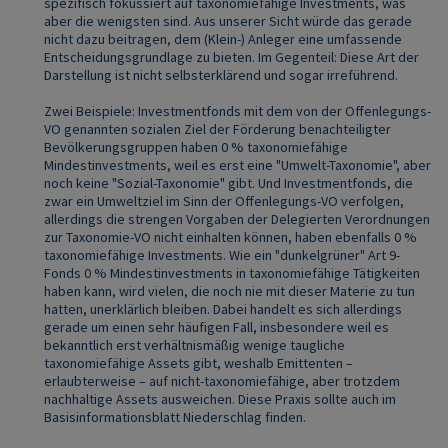
spezifisch fokussiert auf taxonomiefähige Investments, was
aber die wenigsten sind. Aus unserer Sicht würde das gerade
nicht dazu beitragen, dem (Klein-) Anleger eine umfassende
Entscheidungsgrundlage zu bieten. Im Gegenteil: Diese Art der
Darstellung ist nicht selbsterklärend und sogar irreführend.
Zwei Beispiele: Investmentfonds mit dem von der Offenlegungs-
VO genannten sozialen Ziel der Förderung benachteiligter
Bevölkerungsgruppen haben 0 % taxonomiefähige
Mindestinvestments, weil es erst eine "Umwelt-Taxonomie", aber
noch keine "Sozial-Taxonomie" gibt. Und Investmentfonds, die
zwar ein Umweltziel im Sinn der Offenlegungs-VO verfolgen,
allerdings die strengen Vorgaben der Delegierten Verordnungen
zur Taxonomie-VO nicht einhalten können, haben ebenfalls 0 %
taxonomiefähige Investments. Wie ein "dunkelgrüner" Art 9-
Fonds 0 % Mindestinvestments in taxonomiefähige Tätigkeiten
haben kann, wird vielen, die noch nie mit dieser Materie zu tun
hatten, unerklärlich bleiben. Dabei handelt es sich allerdings
gerade um einen sehr häufigen Fall, insbesondere weil es
bekanntlich erst verhältnismäßig wenige taugliche
taxonomiefähige Assets gibt, weshalb Emittenten –
erlaubterweise – auf nicht-taxonomiefähige, aber trotzdem
nachhaltige Assets ausweichen. Diese Praxis sollte auch im
Basisinformationsblatt Niederschlag finden.