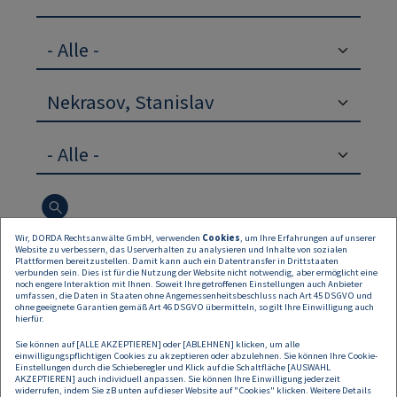
Wir, DORDA Rechtsanwälte GmbH, verwenden
Cookies
, um Ihre Erfahrungen auf unserer
Website zu verbessern, das Userverhalten zu analysieren und Inhalte von sozialen
Suchen
Zurücksetzen
Plattformen bereitzustellen. Damit kann auch ein Datentransfer in Drittstaaten
verbunden sein. Dies ist für die Nutzung der Website nicht notwendig, aber ermöglicht eine
noch engere Interaktion mit Ihnen. Soweit Ihre getroffenen Einstellungen auch Anbieter
umfassen, die Daten in Staaten ohne Angemessenheitsbeschluss nach Art 45 DSGVO und
ohne geeignete Garantien gemäß Art 46 DSGVO übermitteln, so gilt Ihre Einwilligung auch
hierfür.
Sie können auf [ALLE AKZEPTIEREN] oder [ABLEHNEN] klicken, um alle
einwilligungspflichtigen Cookies zu akzeptieren oder abzulehnen. Sie können Ihre Cookie-
12.12.2023
Einstellungen durch die Schieberegler und Klick auf die Schaltfläche [AUSWAHL
AKZEPTIEREN] auch individuell anpassen. Sie können Ihre Einwilligung jederzeit
widerrufen, indem Sie zB unten auf dieser Website auf "Cookies" klicken. Weitere Details