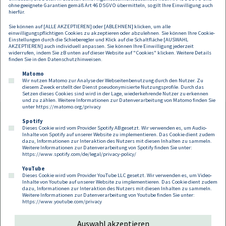
übernehmen wir keine Haftung für allfälligen
ohne geeignete Garantien gemäß Art 46 DSGVO übermitteln, so gilt Ihre Einwilligung auch
hierfür.
Schadenersatz.
Sie können auf [ALLE AKZEPTIEREN] oder [ABLEHNEN] klicken, um alle
einwilligungspflichtigen Cookies zu akzeptieren oder abzulehnen. Sie können Ihre Cookie-
Einstellungen durch die Schieberegler und Klick auf die Schaltfläche [AUSWAHL
AKZEPTIEREN] auch individuell anpassen. Sie können Ihre Einwilligung jederzeit
widerrufen, indem Sie zB unten auf dieser Website auf "Cookies" klicken. Weitere Details
finden Sie in den
Datenschutzhinweisen
.
Matomo
Wir nutzen Matomo zur Analyse der Webseitenbenutzung durch den Nutzer. Zu
diesem Zweck erstellt der Dienst pseudonymisierte Nutzungsprofile. Durch das
Setzen dieses Cookies sind wird in der Lage, wiederkehrende Nutzer zu erkennen
und zu zählen. Weitere Informationen zur Datenverarbeitung von Matomo finden Sie
unter
https://matomo.org/privacy
Spotify
Dieses Cookie wird vom Provider Spotify AB gesetzt. Wir verwenden es, um Audio-
Footer
Inhalte von Spotify auf unserer Website zu implementieren. Das Cookie dient zudem
Kontakt
Datenschutz
Impressum
dazu, Informationen zur Interaktion des Nutzers mit diesen Inhalten zu sammeln.
Weitere Informationen zur Datenverarbeitung von Spotify finden Sie unter:
Compliance
Cookies
https://www.spotify.com/de/legal/privacy-policy/
YouTube
Dieses Cookie wird vom Provider YouTube LLC gesetzt. Wir verwenden es, um Video-
Follow us on:
Inhalte von Youtube auf unserer Website zu implementieren. Das Cookie dient zudem
dazu, Informationen zur Interaktion des Nutzers mit diesen Inhalten zu sammeln.
Weitere Informationen zur Datenverarbeitung von Youtube finden Sie unter:
https://www.youtube.com/privacy
Auswahl akzeptieren