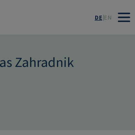
DE
EN
eas Zahradnik