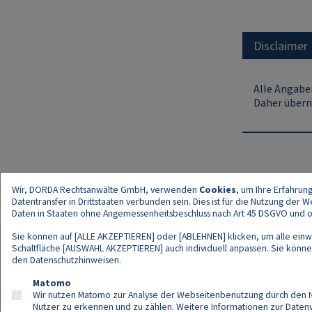
Disclaimer
Alle Angaben
Daher übern
Wir, DORDA Rechtsanwälte GmbH, verwenden
Cookies
, um Ihre Erfahrun
Datentransfer in Drittstaaten verbunden sein. Dies ist für die Nutzung der
Daten in Staaten ohne Angemessenheitsbeschluss nach Art 45 DSGVO und ohn
Sie können auf [ALLE AKZEPTIEREN] oder [ABLEHNEN] klicken, um alle einwi
Schaltfläche [AUSWAHL AKZEPTIEREN] auch individuell anpassen. Sie können 
den
Datenschutzhinweisen
.
Kont
Matomo
Wir nutzen Matomo zur Analyse der Webseitenbenutzung durch den Nut
Nutzer zu erkennen und zu zählen. Weitere Informationen zur Daten