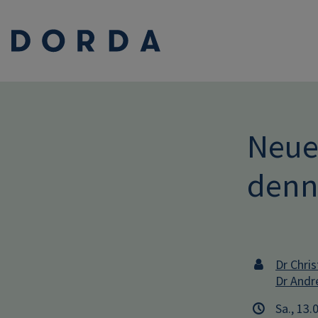
Neues
denn
Dr Chris
Dr Andr
Sa., 13.