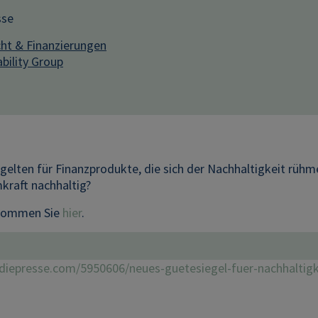
sse
ht & Finanzierungen
bility Group
 gelten für Finanzprodukte, die sich der Nachhaltigkeit rüh
kraft nachhaltig?
 kommen Sie
hier
.
diepresse.com/5950606/neues-guetesiegel-fuer-nachhalti