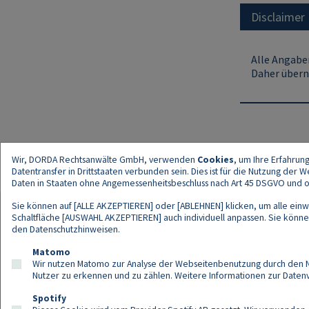
Disclaimer
Alle Angaben
Daher übern
Wir, DORDA Rechtsanwälte GmbH, verwenden
Cookies
, um Ihre Erfahrun
Datentransfer in Drittstaaten verbunden sein. Dies ist für die Nutzung der
Daten in Staaten ohne Angemessenheitsbeschluss nach Art 45 DSGVO und ohn
Sie können auf [ALLE AKZEPTIEREN] oder [ABLEHNEN] klicken, um alle einwi
Schaltfläche [AUSWAHL AKZEPTIEREN] auch individuell anpassen. Sie können 
den
Datenschutzhinweisen
.
Kont
Matomo
Wir nutzen Matomo zur Analyse der Webseitenbenutzung durch den Nut
Nutzer zu erkennen und zu zählen. Weitere Informationen zur Daten
Spotify