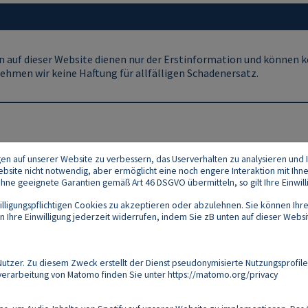
 auf dieser Website dienen nur der Erstinformation und können ke
ehmen wir keine Haftung für allfälligen Schadenersatz.
gen auf unserer Website zu verbessern, das Userverhalten zu analysieren und I
 Website nicht notwendig, aber ermöglicht eine noch engere Interaktion mit Ihn
e geeignete Garantien gemäß Art 46 DSGVO übermitteln, so gilt Ihre Einwilli
lligungspflichtigen Cookies zu akzeptieren oder abzulehnen. Sie können Ihre
Ihre Einwilligung jederzeit widerrufen, indem Sie zB unten auf dieser Website
Footer
akt
Datenschutz
Impressum
Compliance
zer. Zu diesem Zweck erstellt der Dienst pseudonymisierte Nutzungsprofile
verarbeitung von Matomo finden Sie unter
https://matomo.org/privacy
Follow us on: