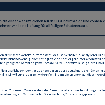
 auf dieser Website dienen nur der Erstinformation und können ke
ehmen wir keine Haftung für allfälligen Schadenersatz.
gen auf unserer Website zu verbessern, das Userverhalten zu analysieren und I
 Website nicht notwendig, aber ermöglicht eine noch engere Interaktion mit Ihn
e geeignete Garantien gemäß Art 46 DSGVO übermitteln, so gilt Ihre Einwilli
lligungspflichtigen Cookies zu akzeptieren oder abzulehnen. Sie können Ihre
Ihre Einwilligung jederzeit widerrufen, indem Sie zB unten auf dieser Website
Footer
akt
Datenschutz
Impressum
Compliance
zer. Zu diesem Zweck erstellt der Dienst pseudonymisierte Nutzungsprofile
verarbeitung von Matomo finden Sie unter
https://matomo.org/privacy
Follow us on: