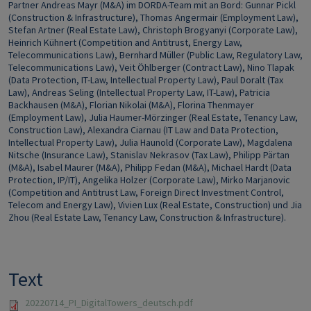
Partner Andreas Mayr (M&A) im DORDA-Team mit an Bord: Gunnar Pickl
(Construction & Infrastructure), Thomas Angermair (Employment Law),
Stefan Artner (Real Estate Law), Christoph Brogyanyi (Corporate Law),
Heinrich Kühnert (Competition and Antitrust, Energy Law,
Telecommunications Law), Bernhard Müller (Public Law, Regulatory Law,
Telecommunications Law), Veit Öhlberger (Contract Law), Nino Tlapak
(Data Protection, IT-Law, Intellectual Property Law), Paul Doralt (Tax
Law), Andreas Seling (Intellectual Property Law, IT-Law), Patricia
Backhausen (M&A), Florian Nikolai (M&A), Florina Thenmayer
(Employment Law), Julia Haumer-Mörzinger (Real Estate, Tenancy Law,
Construction Law), Alexandra Ciarnau (IT Law and Data Protection,
Intellectual Property Law), Julia Haunold (Corporate Law), Magdalena
Nitsche (Insurance Law), Stanislav Nekrasov (Tax Law), Philipp Pärtan
(M&A), Isabel Maurer (M&A), Philipp Fedan (M&A), Michael Hardt (Data
Protection, IP/IT), Angelika Holzer (Corporate Law), Mirko Marjanovic
(Competition and Antitrust Law, Foreign Direct Investment Control,
Telecom and Energy Law), Vivien Lux (Real Estate, Construction) und Jia
Zhou (Real Estate Law, Tenancy Law, Construction & Infrastructure).
Text
20220714_PI_DigitalTowers_deutsch.pdf