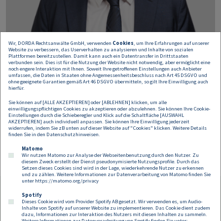
Wir, DORDA Rechtsanwälte GmbH, verwenden
Cookies
, um Ihre Erfahrungen auf unserer
Website zu verbessern, das Userverhalten zu analysieren und Inhalte von sozialen
Plattformen bereitzustellen. Damit kann auch ein Datentransfer in Drittstaaten
verbunden sein. Dies ist für die Nutzung der Website nicht notwendig, aber ermöglicht eine
noch engere Interaktion mit Ihnen. Soweit Ihre getroffenen Einstellungen auch Anbieter
umfassen, die Daten in Staaten ohne Angemessenheitsbeschluss nach Art 45 DSGVO und
ohne geeignete Garantien gemäß Art 46 DSGVO übermitteln, so gilt Ihre Einwilligung auch
hierfür.
Gunnar Pickl
Sie können auf [ALLE AKZEPTIEREN] oder [ABLEHNEN] klicken, um alle
einwilligungspflichtigen Cookies zu akzeptieren oder abzulehnen. Sie können Ihre Cookie-
Einstellungen durch die Schieberegler und Klick auf die Schaltfläche [AUSWAHL
Partner
AKZEPTIEREN] auch individuell anpassen. Sie können Ihre Einwilligung jederzeit
widerrufen, indem Sie zB unten auf dieser Website auf "Cookies" klicken. Weitere Details
gunnar.pickl@dorda.at
finden Sie in den
Datenschutzhinweisen
.
Matomo
Wir nutzen Matomo zur Analyse der Webseitenbenutzung durch den Nutzer. Zu
diesem Zweck erstellt der Dienst pseudonymisierte Nutzungsprofile. Durch das
Setzen dieses Cookies sind wird in der Lage, wiederkehrende Nutzer zu erkennen
und zu zählen. Weitere Informationen zur Datenverarbeitung von Matomo finden Sie
unter
https://matomo.org/privacy
Spotify
Dieses Cookie wird vom Provider Spotify AB gesetzt. Wir verwenden es, um Audio-
Footer
Inhalte von Spotify auf unserer Website zu implementieren. Das Cookie dient zudem
Kontakt
Datenschutz
Impressum
dazu, Informationen zur Interaktion des Nutzers mit diesen Inhalten zu sammeln.
Weitere Informationen zur Datenverarbeitung von Spotify finden Sie unter: