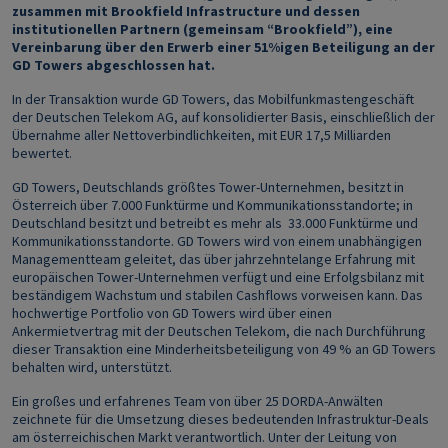
zusammen mit Brookfield Infrastructure und dessen
institutionellen Partnern (gemeinsam “Brookfield”), eine
Vereinbarung über den Erwerb einer 51%igen Beteiligung an der
GD Towers abgeschlossen hat.
In der Transaktion wurde GD Towers, das Mobilfunkmastengeschäft
der Deutschen Telekom AG, auf konsolidierter Basis, einschließlich der
Übernahme aller Nettoverbindlichkeiten, mit EUR 17,5 Milliarden
bewertet.
GD Towers, Deutschlands größtes Tower-Unternehmen, besitzt in
Österreich über 7.000 Funktürme und Kommunikationsstandorte; in
Deutschland besitzt und betreibt es mehr als 33.000 Funktürme und
Kommunikationsstandorte. GD Towers wird von einem unabhängigen
Managementteam geleitet, das über jahrzehntelange Erfahrung mit
europäischen Tower-Unternehmen verfügt und eine Erfolgsbilanz mit
beständigem Wachstum und stabilen Cashflows vorweisen kann. Das
hochwertige Portfolio von GD Towers wird über einen
Ankermietvertrag mit der Deutschen Telekom, die nach Durchführung
dieser Transaktion eine Minderheitsbeteiligung von 49 % an GD Towers
behalten wird, unterstützt.
Ein großes und erfahrenes Team von über 25 DORDA-Anwälten
zeichnete für die Umsetzung dieses bedeutenden Infrastruktur-Deals
am österreichischen Markt verantwortlich. Unter der Leitung von