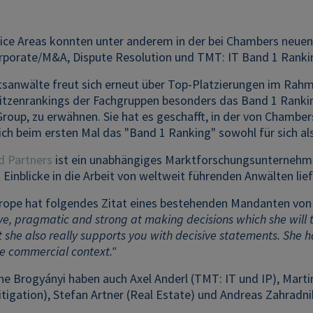
ce Areas konnten unter anderem in der bei Chambers neuen 
rporate/M&A, Dispute Resolution und TMT: IT Band 1 Rankin
anwälte freut sich erneut über Top-Platzierungen im Rahme
itzenrankings der Fachgruppen besonders das Band 1 Rankin
Group, zu erwähnen. Sie hat es geschafft, in der von Chamb
ich beim ersten Mal das "Band 1 Ranking" sowohl für sich al
 Partners
ist ein unabhängiges Marktforschungsunternehmen,
Einblicke in die Arbeit von weltweit führenden Anwälten lief
ope hat folgendes Zitat eines bestehenden Mandanten von F
e, pragmatic and strong at making decisions which she will then
 she also really supports you with decisive statements. She
he commercial context."
ne Brogyányi haben auch Axel Anderl (TMT: IT und IP), Mart
itigation), Stefan Artner (Real Estate) und Andreas Zahradn