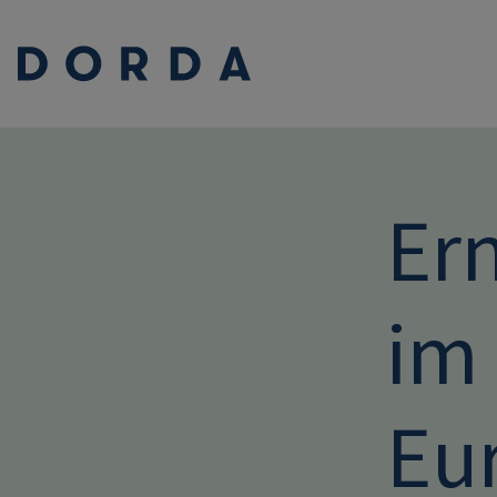
Er
im
Eu