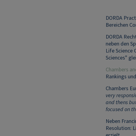
DORDA Practi
Bereichen Co
DORDA Rechts
neben den Sp
Life Science 
Sciences" gle
Chambers and
Rankings und 
Chambers Eur
very responsiv
and thens but
focused on t
Neben Franci
Resolution: L
erzielt.