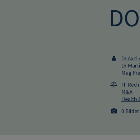
DO
Dr Axel 
Dr Mart
Mag Fra
IT Rech
M&A
Health 
0 Bilder