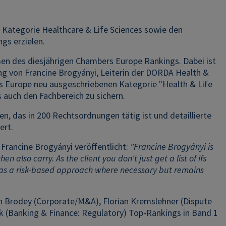
Kategorie Healthcare & Life Sciences sowie den
gs erzielen.
n des diesjährigen Chambers Europe Rankings. Dabei ist
g von Francine Brogyányi, Leiterin der DORDA Health &
ers Europe neu ausgeschriebenen Kategorie "Health & Life
s auch den Fachbereich zu sichern.
 das in 200 Rechtsordnungen tätig ist und detaillierte
ert.
rancine Brogyányi veröffentlicht:
"Francine Brogyányi is
 also carry. As the client you don't just get a list of ifs
 has a risk-based approach where necessary but remains
in Brodey (Corporate/M&A), Florian Kremslehner (Dispute
ik (Banking & Finance: Regulatory) Top-Rankings in Band 1