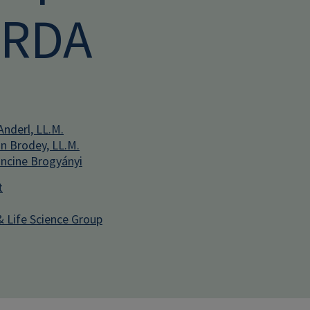
RDA
Anderl, LL.M.
in Brodey, LL.M.
ncine Brogyányi
t
& Life Science Group