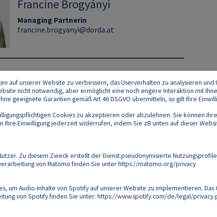
Francine Brogyányi
Managing Partnerin
francine.brogyanyi@dorda.at
gen auf unserer Website zu verbessern, das Userverhalten zu analysieren und I
 Website nicht notwendig, aber ermöglicht eine noch engere Interaktion mit Ihn
e geeignete Garantien gemäß Art 46 DSGVO übermitteln, so gilt Ihre Einwilli
lligungspflichtigen Cookies zu akzeptieren oder abzulehnen. Sie können Ihre
Ihre Einwilligung jederzeit widerrufen, indem Sie zB unten auf dieser Website
Footer
akt
Datenschutz
Impressum
Compliance
zer. Zu diesem Zweck erstellt der Dienst pseudonymisierte Nutzungsprofile
verarbeitung von Matomo finden Sie unter
https://matomo.org/privacy
Follow us on:
s, um Audio-Inhalte von Spotify auf unserer Website zu implementieren. Das 
tung von Spotify finden Sie unter:
https://www.spotify.com/de/legal/privacy-p