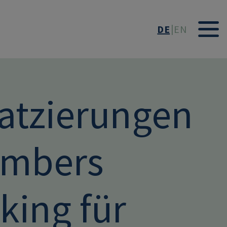
DE
EN
latzierungen
ambers
king für