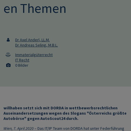
en Themen
Dr Axel Anderl, LL.M.
Dr Andreas Seling, M.B.L.
Immaterialgüterrecht
IT Recht
0 Bilder
willhaben setzt sich mit DORDA in wettbewerbsrechtlichen
Auseinandersetzungen wegen des Slogans "Österreichs größte
Autobörse" gegen AutoScout24 durch.
Wien, 7. April 2020
– Das IT/IP Team von DORDA hat unter Federführung