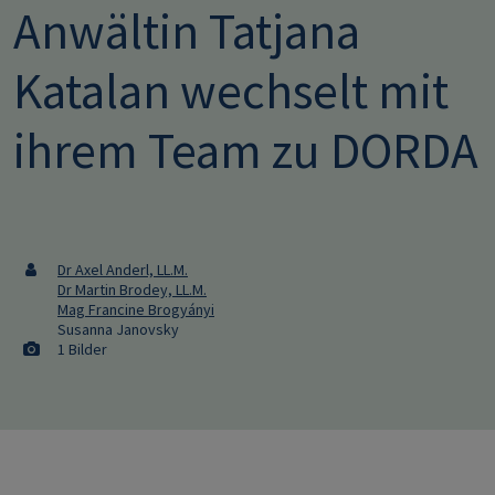
Anwältin Tatjana
Katalan wechselt mit
ihrem Team zu DORDA
Dr Axel Anderl, LL.M.
Dr Martin Brodey, LL.M.
Mag Francine Brogyányi
Susanna Janovsky
1 Bilder