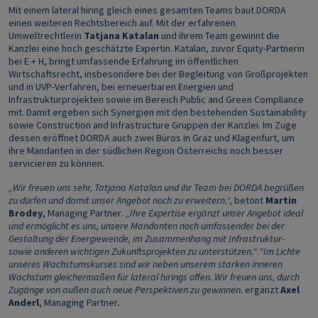
Mit einem lateral hiring gleich eines gesamten Teams baut DORDA
einen weiteren Rechtsbereich auf. Mit der erfahrenen
Umweltrechtlerin
Tatjana Katalan
und ihrem Team gewinnt die
Kanzlei eine hoch geschätzte Expertin. Katalan, zuvor Equity-Partnerin
bei E + H, bringt umfassende Erfahrung im öffentlichen
Wirtschaftsrecht, insbesondere bei der Begleitung von Großprojekten
und in UVP-Verfahren, bei erneuerbaren Energien und
Infrastrukturprojekten sowie im Bereich Public and Green Compliance
mit. Damit ergeben sich Synergien mit den bestehenden Sustainability
sowie Construction and Infrastructure Gruppen der Kanzlei. Im Zuge
dessen eröffnet DORDA auch zwei Büros in Graz und Klagenfurt, um
ihre Mandanten in der südlichen Region Österreichs noch besser
servicieren zu können.
„Wir freuen uns sehr, Tatjana Katalan und ihr Team bei DORDA begrüßen
zu dürfen und damit unser Angebot noch zu erweitern.“,
betont
Martin
Brodey
, Managing Partner
. „Ihre Expertise ergänzt unser Angebot ideal
und ermöglicht es uns, unsere Mandanten noch umfassender bei der
Gestaltung der Energiewende, im Zusammenhang mit Infrastruktur-
sowie anderen wichtigen Zukunftsprojekten zu unterstützen.“ “Im Lichte
unseres Wachstumskurses sind wir neben unserem starken inneren
Wachstum gleichermaßen für lateral hirings offen. Wir freuen uns, durch
Zugänge von außen auch neue Perspektiven zu gewinnen.
ergänzt
Axel
Anderl
, Managing Partner
.