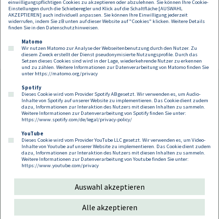
einwilligungspflichtigen Cookies zu akzeptieren oder abzulehnen. Sie können Ihre Cookie-
Einstellungen durch die Schieberegler und Klick auf die Schaltfläche [AUSWAHL
AKZEPTIEREN] auch individuell anpassen. Sie können Ihre Einwilligung jederzeit
widerrufen, indem Sie zB unten auf dieser Website auf "Cookies" klicken. Weitere Details
finden Sie in den
Datenschutzhinweisen
.
Matomo
Wir nutzen Matomo zur Analyse der Webseitenbenutzung durch den Nutzer. Zu
diesem Zweck erstellt der Dienst pseudonymisierte Nutzungsprofile. Durch das
Setzen dieses Cookies sind wird in der Lage, wiederkehrende Nutzer zu erkennen
und zu zählen. Weitere Informationen zur Datenverarbeitung von Matomo finden Sie
unter
https://matomo.org/privacy
Spotify
Dieses Cookie wird vom Provider Spotify AB gesetzt. Wir verwenden es, um Audio-
Footer
Inhalte von Spotify auf unserer Website zu implementieren. Das Cookie dient zudem
Kontakt
Datenschutz
Impressum
dazu, Informationen zur Interaktion des Nutzers mit diesen Inhalten zu sammeln.
Weitere Informationen zur Datenverarbeitung von Spotify finden Sie unter:
Compliance
Cookies
https://www.spotify.com/de/legal/privacy-policy/
YouTube
Dieses Cookie wird vom Provider YouTube LLC gesetzt. Wir verwenden es, um Video-
Follow us on:
Inhalte von Youtube auf unserer Website zu implementieren. Das Cookie dient zudem
dazu, Informationen zur Interaktion des Nutzers mit diesen Inhalten zu sammeln.
Weitere Informationen zur Datenverarbeitung von Youtube finden Sie unter:
https://www.youtube.com/privacy
Auswahl akzeptieren
Copyright 2026
Alle akzeptieren