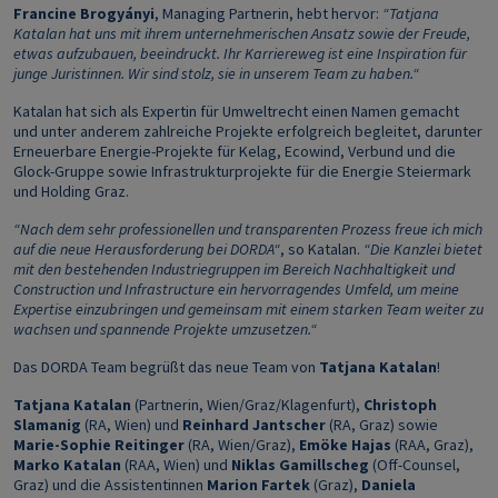
Francine Brogyányi
, Managing Partnerin, hebt hervor:
“Tatjana
Katalan hat uns mit ihrem unternehmerischen Ansatz sowie der Freude,
etwas aufzubauen, beeindruckt. Ihr Karriereweg ist eine Inspiration für
junge Juristinnen. Wir sind stolz, sie in unserem Team zu haben.“
Katalan hat sich als Expertin für Umweltrecht einen Namen gemacht
und unter anderem zahlreiche Projekte erfolgreich begleitet, darunter
Erneuerbare Energie-Projekte für Kelag, Ecowind, Verbund und die
Glock-Gruppe sowie Infrastrukturprojekte für die Energie Steiermark
und Holding Graz.
“Nach dem sehr professionellen und transparenten Prozess freue ich mich
auf die neue Herausforderung bei DORDA“
, so Katalan.
“Die Kanzlei bietet
mit den bestehenden Industriegruppen im Bereich Nachhaltigkeit und
Construction und Infrastructure ein hervorragendes Umfeld, um meine
Expertise einzubringen und gemeinsam mit einem starken Team weiter zu
wachsen und spannende Projekte umzusetzen.“
Das DORDA Team begrüßt das neue Team von
Tatjana Katalan
!
Tatjana Katalan
(Partnerin, Wien/Graz/Klagenfurt),
Christoph
Slamanig
(RA, Wien) und
Reinhard Jantscher
(RA, Graz) sowie
Marie-Sophie Reitinger
(RA, Wien/Graz),
Emöke Hajas
(RAA, Graz),
Marko Katalan
(RAA, Wien) und
Niklas Gamillscheg
(Off-Counsel,
Graz) und die Assistentinnen
Marion Fartek
(Graz),
Daniela