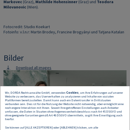
Markovec
(Graz),
Mathilde Hohensinner
(Graz) und
Teodora
Milovanovic
(Wien).
Fotocredit: Studio Koekart
Fotoinfo: v.l.n.r: Martin Brodey, Francine Brogyányi und Tatjana Katalan
Bilder
Download all images
Image
Wir, DORDA Rechtsanwälte GmbH, verwenden
Cookies
, um Ihre Erfahrungen auf unserer
Website zu verbessern, das Userverhalten zu analysieren und Inhalte von sozialen
Plattformen bereitzustellen. Damit kann auch ein Datentransfer in Drittstaaten
verbunden sein. Dies ist für die Nutzung der Website nicht notwendig, aber ermöglicht eine
noch engere Interaktion mit Ihnen. Soweit Ihre getroffenen Einstellungen auch Anbieter
umfassen, die Daten in Staaten ohne Angemessenheitsbeschluss nach Art 45 DSGVO und
ohne geeignete Garantien gemäß Art 46 DSGVO übermitteln, so gilt Ihre Einwilligung auch
hierfür.
Sie können auf [ALLE AKZEPTIEREN] oder [ABLEHNEN] klicken, um alle