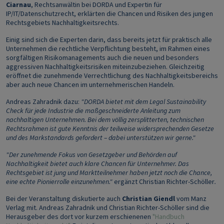
Ciarnau
,
Rechtsanwältin bei DORDA und Expertin für
IP/IT/Datenschutzrecht, erklärten die Chancen und Risiken des jungen
Rechtsgebiets Nachhaltigkeitsrechts.
Einig sind sich die Experten darin, dass bereits jetzt für praktisch alle
Unternehmen die rechtliche Verpflichtung besteht, im Rahmen eines
sorgfältigen Risikomanagements auch die neuen und besonders
aggressiven Nachhaltigkeitsrisiken miteinzubeziehen. Gleichzeitig
eröffnet die zunehmende Verrechtlichung des Nachhaltigkeitsbereichs
aber auch neue Chancen im unternehmerischen Handeln.
Andreas Zahradnik dazu:
"DORDA bietet mit dem Legal Sustainability
Check für jede Industrie die maßgeschneiderte Anleitung zum
nachhaltigen Unternehmen. Bei dem völlig zersplitterten, technischen
Rechtsrahmen ist gute Kenntnis der teilweise widersprechenden Gesetze
und des Markstandards gefordert – dabei unterstützen wir gerne."
"Der zunehmende Fokus von Gesetzgeber und Behörden auf
Nachhaltigkeit bietet auch klare Chancen für Unternehmer. Das
Rechtsgebiet ist jung und Marktteilnehmer haben jetzt noch die Chance,
eine echte Pionierrolle einzunehmen."
ergänzt Christian Richter-Schöller
.
Bei der Veranstaltung diskutierte auch
Christian Giendl
vom Manz
Verlag mit. Andreas Zahradnik und Christian Richter-Schöller sind die
Herausgeber des dort vor kurzem erschienenen
"Handbuch