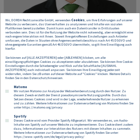
Wir, DORDA Rechtsanwälte GmbH, verwenden
Cookies
, um Ihre Erfahrungen auf unserer
Website zu verbessern, das Userverhalten zu analysieren und Inhalte von sozialen
Plattformen bereitzustellen. Damit kann auch ein Datentransfer in Drittstaaten
verbunden sein. Dies ist für die Nutzung der Website nicht notwendig, aber ermöglicht eine
noch engere Interaktion mit Ihnen. Soweit Ihre getroffenen Einstellungen auch Anbieter
umfassen, die Daten in Staaten ohne Angemessenheitsbeschluss nach Art 45 DSGVO und
ohne geeignete Garantien gemäß Art 46 DSGVO übermitteln, so gilt Ihre Einwilligung auch
hierfür.
Andreas Zahradnik
Sie können auf [ALLE AKZEPTIEREN] oder [ABLEHNEN] klicken, um alle
einwilligungspflichtigen Cookies zu akzeptieren oder abzulehnen. Sie können Ihre Cookie-
Einstellungen durch die Schieberegler und Klick auf die Schaltfläche [AUSWAHL
Managing Partner
AKZEPTIEREN] auch individuell anpassen. Sie können Ihre Einwilligung jederzeit
widerrufen, indem Sie zB unten auf dieser Website auf "Cookies" klicken. Weitere Details
andreas.zahradnik@dorda.at
finden Sie in den
Datenschutzhinweisen
.
Matomo
Wir nutzen Matomo zur Analyse der Webseitenbenutzung durch den Nutzer. Zu
diesem Zweck erstellt der Dienst pseudonymisierte Nutzungsprofile. Durch das
Setzen dieses Cookies sind wird in der Lage, wiederkehrende Nutzer zu erkennen
und zu zählen. Weitere Informationen zur Datenverarbeitung von Matomo finden Sie
unter
https://matomo.org/privacy
Spotify
Dieses Cookie wird vom Provider Spotify AB gesetzt. Wir verwenden es, um Audio-
Footer
Inhalte von Spotify auf unserer Website zu implementieren. Das Cookie dient zudem
Kontakt
Datenschutz
Impressum
dazu, Informationen zur Interaktion des Nutzers mit diesen Inhalten zu sammeln.
Weitere Informationen zur Datenverarbeitung von Spotify finden Sie unter:
Compliance
Cookies
https://www.spotify.com/de/legal/privacy-policy/