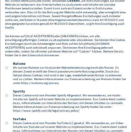
Wir, DORDA Rechtsanwälte GmbH, verwenden
Cookies
, um Ihre Erfahrungen auf unserer
Ihre Hauptaufgabe besteht darin, den Wert von Vermögenswerten
Website zu verbessern, das Userverhalten zu analysieren und Inhalte von sozialen
durch substanzielle Investitionen freizusetzen und Synergien
Plattformen bereitzustellen. Damit kann auch ein Datentransfer in Drittstaaten
innerhalb der Gruppe zu identifizieren, um den Weg für zukünftige
verbunden sein. Dies ist für die Nutzung der Website nicht notwendig, aber ermöglicht eine
noch engere Interaktion mit Ihnen. Soweit Ihre getroffenen Einstellungen auch Anbieter
Akquisitionen im Energie- und Industriesektor zu ebnen.
umfassen, die Daten in Staaten ohne Angemessenheitsbeschluss nach Art 45 DSGVO und
ohne geeignete Garantien gemäß Art 46 DSGVO übermitteln, so gilt Ihre Einwilligung auch
Andreas Mayr:
"Wir sind sehr ist stolz darauf, an dieser wegweisenden
hierfür.
Transaktion beratend tätig gewesen zu sein und somit Alcmenes Position
Sie können auf [ALLE AKZEPTIEREN] oder [ABLEHNEN] klicken, um alle
im Energiesektor gestärkt zu haben. Als eine der führenden
einwilligungspflichtigen Cookies zu akzeptieren oder abzulehnen. Sie können Ihre Cookie-
Anwaltskanzleien, die sich durch ihre außergewöhnliche juristische
Einstellungen durch die Schieberegler und Klick auf die Schaltfläche [AUSWAHL
AKZEPTIEREN] auch individuell anpassen. Sie können Ihre Einwilligung jederzeit
Expertise auszeichnet, unterstützt DORDA ihre Mandanten auch weiterhin
widerrufen, indem Sie zB unten auf dieser Website auf "Cookies" klicken. Weitere Details
bei der Umsetzung ihrer strategischen Ziele."
finden Sie in den
Datenschutzhinweisen
.
Matomo
Wir nutzen Matomo zur Analyse der Webseitenbenutzung durch den Nutzer. Zu
diesem Zweck erstellt der Dienst pseudonymisierte Nutzungsprofile. Durch das
Setzen dieses Cookies sind wird in der Lage, wiederkehrende Nutzer zu erkennen
und zu zählen. Weitere Informationen zur Datenverarbeitung von Matomo finden Sie
unter
https://matomo.org/privacy
Spotify
Dieses Cookie wird vom Provider Spotify AB gesetzt. Wir verwenden es, um Audio-
Footer
Inhalte von Spotify auf unserer Website zu implementieren. Das Cookie dient zudem
Kontakt
Datenschutz
Impressum
dazu, Informationen zur Interaktion des Nutzers mit diesen Inhalten zu sammeln.
Weitere Informationen zur Datenverarbeitung von Spotify finden Sie unter:
Compliance
Cookies
https://www.spotify.com/de/legal/privacy-policy/
YouTube
Dieses Cookie wird vom Provider YouTube LLC gesetzt. Wir verwenden es, um Video-
Follow us on:
Inhalte von Youtube auf unserer Website zu implementieren. Das Cookie dient zudem
dazu, Informationen zur Interaktion des Nutzers mit diesen Inhalten zu sammeln.