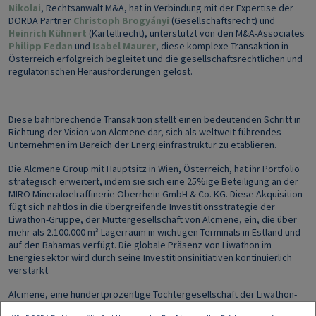
Nikolai
, Rechtsanwalt M&A, hat in Verbindung mit der Expertise der
DORDA Partner
Christoph Brogyányi
(Gesellschaftsrecht) und
Heinrich Kühnert
(Kartellrecht), unterstützt von den M&A-Associates
Philipp Fedan
und
Isabel Maurer
, diese komplexe Transaktion in
Österreich erfolgreich begleitet und die gesellschaftsrechtlichen und
regulatorischen Herausforderungen gelöst.
Diese bahnbrechende Transaktion stellt einen bedeutenden Schritt in
Richtung der Vision von Alcmene dar, sich als weltweit führendes
Unternehmen im Bereich der Energieinfrastruktur zu etablieren.
Die Alcmene Group mit Hauptsitz in Wien, Österreich, hat ihr Portfolio
strategisch erweitert, indem sie sich eine 25%ige Beteiligung an der
MIRO Mineraloelraffinerie Oberrhein GmbH & Co. KG. Diese Akquisition
fügt sich nahtlos in die übergreifende Investitionsstrategie der
Liwathon-Gruppe, der Muttergesellschaft von Alcmene, ein, die über
mehr als 2.100.000 m³ Lagerraum in wichtigen Terminals in Estland und
auf den Bahamas verfügt. Die globale Präsenz von Liwathon im
Energiesektor wird durch seine Investitionsinitiativen kontinuierlich
verstärkt.
Alcmene, eine hundertprozentige Tochtergesellschaft der Liwathon-
Gruppe, ist auf den Midstream-Öl- und Rohstoffhandel spezialisiert.