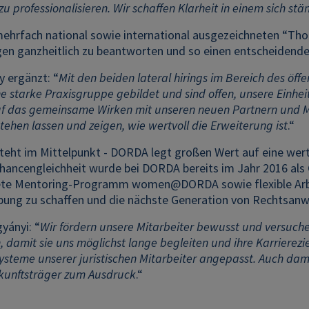
 zu professionalisieren. Wir schaffen Klarheit in einem sich 
mehrfach national sowie international ausgezeichneten “Th
gen ganzheitlich zu beantworten und so einen entscheidende
y ergänzt: “
Mit den beiden lateral hirings im Bereich des öff
e starke Praxisgruppe gebildet und sind offen, unsere Einhe
uf das gemeinsame Wirken mit unseren neuen Partnern und Mi
ehen lassen und zeigen, wie wertvoll die Erweiterung ist
.“
teht im Mittelpunkt - DORDA legt großen Wert auf eine wer
 Chancengleichheit wurde bei DORDA bereits im Jahr 2016 al
te Mentoring-Programm women@DORDA sowie flexible Arbeit
ung zu schaffen und die nächste Generation von Rechtsanw
yányi: “
Wir fördern unsere Mitarbeiter bewusst und versuche
, damit sie uns möglichst lange begleiten und ihre Karrierezi
steme unserer juristischen Mitarbeiter angepasst. Auch dam
ukunftsträger zum Ausdruck
.“