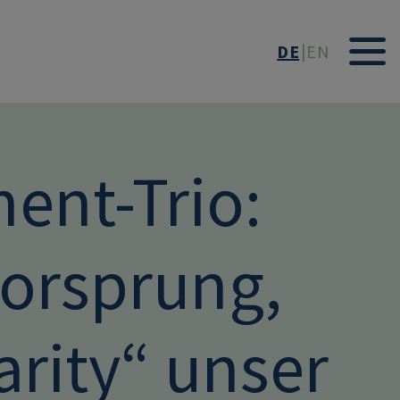
DE
EN
nt-Trio:
Vorsprung,
arity“ unser