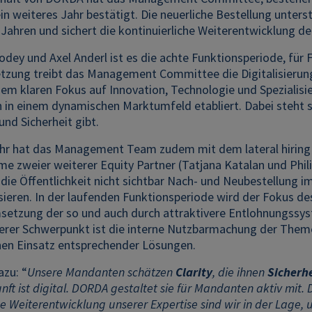
 ein weiteres Jahr bestätigt. Die neuerliche Bestellung unters
ahren und sichert die kontinuierliche Weiterentwicklung der
odey und Axel Anderl ist es die achte Funktionsperiode, für F
ung treibt das Management Committee die Digitalisierung 
nem klaren Fokus auf Innovation, Technologie und Spezialisie
in einem dynamischen Marktumfeld etabliert. Dabei steht s
und Sicherheit gibt.
ahr hat das Management Team zudem mit dem lateral hiring v
 zweier weiterer Equity Partner (Tatjana Katalan und Phili
 die Öffentlichkeit nicht sichtbar Nach- und Neubestellung
sieren. In der laufenden Funktionsperiode wird der Fokus d
setzung der so und auch durch attraktivere Entlohnungssyst
iterer Schwerpunkt ist die interne Nutzbarmachung der The
rnen Einsatz entsprechender Lösungen.
azu: “
Unsere Mandanten schätzen
Clarity
, die ihnen
Sicherh
unft ist digital. DORDA gestaltet sie für Mandanten aktiv mit.
che Weiterentwicklung unserer Expertise sind wir in der Lag