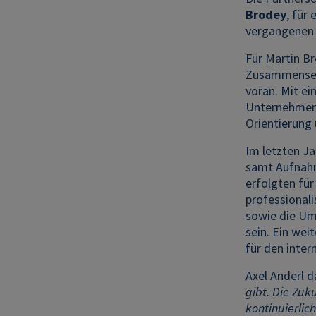
Brodey
, für
vergangenen J
Für Martin Br
Zusammensetz
voran. Mit ei
Unternehmen 
Orientierung 
Im letzten J
samt Aufnahme
erfolgten für
professionali
sowie die Um
sein. Ein we
für den inte
Axel Anderl d
gibt. Die Zuk
kontinuierli