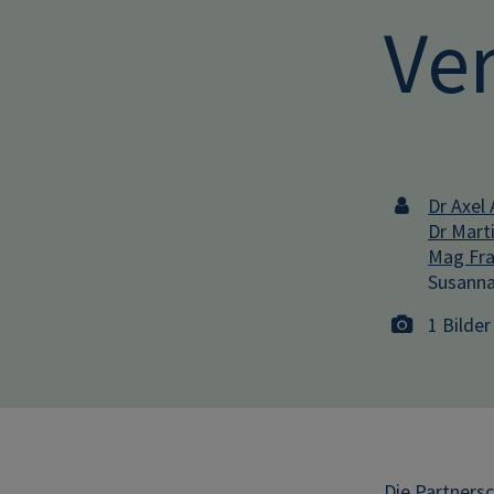
Ve
Dr Axel 
Dr Mart
Mag Fra
Susanna
1 Bilder
D
ie Partner