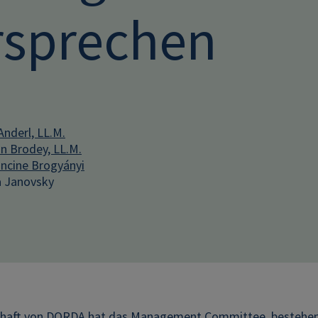
rsprechen
Anderl, LL.M.
in Brodey, LL.M.
ncine Brogyányi
 Janovsky
schaft von DORDA hat das Management Committee, bestehe