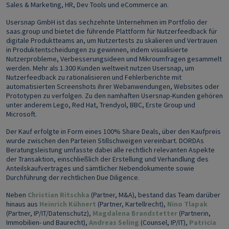
Sales & Marketing, HR, Dev Tools und eCommerce an.
Usersnap GmbH ist das sechzehnte Unternehmen im Portfolio der
saas.group und bietet die führende Plattform für Nutzerfeedback für
digitale Produktteams an, um Nutzertests zu skalieren und Vertrauen
in Produktentscheidungen zu gewinnen, indem visualisierte
Nutzerprobleme, Verbesserungsideen und Mikroumfragen gesammelt
werden. Mehr als 1.300 Kunden weltweit nutzen Usersnap, um
Nutzerfeedback zu rationalisieren und Fehlerberichte mit
automatisierten Screenshots ihrer Webanwendungen, Websites oder
Prototypen zu verfolgen. Zu den namhaften Usersnap-Kunden gehören
unter anderem Lego, Red Hat, Trendyol, BBC, Erste Group und
Microsoft.
Der Kauf erfolgte in Form eines 100% Share Deals, über den Kaufpreis
wurde zwischen den Parteien Stillschweigen vereinbart. DORDAs
Beratungsleistung umfasste dabei alle rechtlich relevanten Aspekte
der Transaktion, einschließlich der Erstellung und Verhandlung des
Anteilskaufvertrages und sämtlicher Nebendokumente sowie
Durchführung der rechtlichen Due Diligence.
Neben
Christian Ritschka
(Partner, M&A), bestand das Team darüber
hinaus aus
Heinrich Kühnert
(Partner, Kartellrecht),
Nino Tlapak
(Partner, IP/IT/Datenschutz),
Magdalena Brandstetter
(Partnerin,
Immobilien- und Baurecht),
Andreas Seling
(Counsel, IP/IT),
Patricia