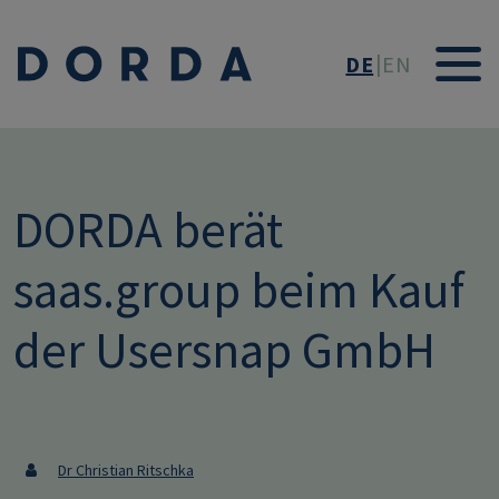
Direkt zum Inhalt
DE
EN
DORDA berät
saas.group beim Kauf
der Usersnap GmbH
Dr Christian Ritschka