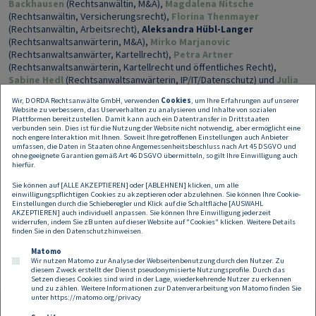
Backhausen
(Rechtsanwältin, M&A),
Magdalena Nitsche
(Rechtsanwältin, Versicherungsrecht),
Florina Thenmayer
(Rechtsanwältin, Arbeitsrecht),
Aleksandra Hübl-Langer
(Rechtsanwaltsanwärterin, M&A),
Mirko Marjanovic
(Rechtsanwaltsanwärter, Kartellrecht),
Petra Artner
(Rechtsanwaltsanwärterin, Kartellrecht und öffentliches Recht),
Sabine Hedl
(Rechtsanwaltsanwärterin, IP/IT/Datenschutz) und
Julia
Huber
(Rechtsanwaltsanwärterin, Arbeitsrecht).
Wir, DORDA Rechtsanwälte GmbH, verwenden
Cookies
, um Ihre Erfahrungen auf unserer
Website zu verbessern, das Userverhalten zu analysieren und Inhalte von sozialen
Steuerlich wurde saas.group von Rabel & Partner beraten. Die
Plattformen bereitzustellen. Damit kann auch ein Datentransfer in Drittstaaten
Gesellschafter von Usersnap wurden rechtlich von Schönherr beraten.
verbunden sein. Dies ist für die Nutzung der Website nicht notwendig, aber ermöglicht eine
noch engere Interaktion mit Ihnen. Soweit Ihre getroffenen Einstellungen auch Anbieter
umfassen, die Daten in Staaten ohne Angemessenheitsbeschluss nach Art 45 DSGVO und
ohne geeignete Garantien gemäß Art 46 DSGVO übermitteln, so gilt Ihre Einwilligung auch
hierfür.
Kontakt für Rückfragen
Sie können auf [ALLE AKZEPTIEREN] oder [ABLEHNEN] klicken, um alle
Susanna Janovsky
einwilligungspflichtigen Cookies zu akzeptieren oder abzulehnen. Sie können Ihre Cookie-
Head of Corporate Communications
Einstellungen durch die Schieberegler und Klick auf die Schaltfläche [AUSWAHL
AKZEPTIEREN] auch individuell anpassen. Sie können Ihre Einwilligung jederzeit
+43 1 533 47 95-68
widerrufen, indem Sie zB unten auf dieser Website auf "Cookies" klicken. Weitere Details
susanna.janovsky@dorda.at
finden Sie in den
Datenschutzhinweisen
.
Matomo
Wir nutzen Matomo zur Analyse der Webseitenbenutzung durch den Nutzer. Zu
diesem Zweck erstellt der Dienst pseudonymisierte Nutzungsprofile. Durch das
Setzen dieses Cookies sind wird in der Lage, wiederkehrende Nutzer zu erkennen
und zu zählen. Weitere Informationen zur Datenverarbeitung von Matomo finden Sie
unter
https://matomo.org/privacy