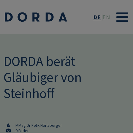
Direkt zum Inhalt
DE
EN
DORDA berät
Gläubiger von
Steinhoff
MMag Dr Felix Hörlsberger
0 Bilder