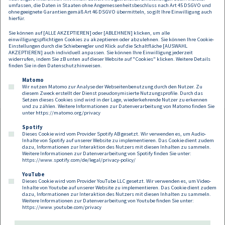
Steinhoff: Fellner Wratzfeld & Partner und Linklaters LLP als
umfassen, die Daten in Staaten ohne Angemessenheitsbeschluss nach Art 45 DSGVO und
internationaler Lead Counsel
ohne geeignete Garantien gemäß Art 46 DSGVO übermitteln, so gilt Ihre Einwilligung auch
hierfür.
Coordinating Committee of Banks: Binder Grösswang Rechtsanwälte
Sie können auf [ALLE AKZEPTIEREN] oder [ABLEHNEN] klicken, um alle
GmbH und Allen & Overy LLP als internationaler Lead Counsel
einwilligungspflichtigen Cookies zu akzeptieren oder abzulehnen. Sie können Ihre Cookie-
Einstellungen durch die Schieberegler und Klick auf die Schaltfläche [AUSWAHL
AKZEPTIEREN] auch individuell anpassen. Sie können Ihre Einwilligung jederzeit
Convertible Bondholders: Eisenberger & Herzog Rechtsanwälte GmbH
widerrufen, indem Sie zB unten auf dieser Website auf "Cookies" klicken. Weitere Details
und Kirkland & Ellis LLP als internationaler Lead Counsel
finden Sie in den
Datenschutzhinweisen
.
Matomo
Wir nutzen Matomo zur Analyse der Webseitenbenutzung durch den Nutzer. Zu
diesem Zweck erstellt der Dienst pseudonymisierte Nutzungsprofile. Durch das
Setzen dieses Cookies sind wird in der Lage, wiederkehrende Nutzer zu erkennen
und zu zählen. Weitere Informationen zur Datenverarbeitung von Matomo finden Sie
unter
https://matomo.org/privacy
Spotify
Dieses Cookie wird vom Provider Spotify AB gesetzt. Wir verwenden es, um Audio-
Footer
Inhalte von Spotify auf unserer Website zu implementieren. Das Cookie dient zudem
Kontakt
Datenschutz
Impressum
dazu, Informationen zur Interaktion des Nutzers mit diesen Inhalten zu sammeln.
Weitere Informationen zur Datenverarbeitung von Spotify finden Sie unter:
Compliance
Cookies
https://www.spotify.com/de/legal/privacy-policy/
YouTube
Dieses Cookie wird vom Provider YouTube LLC gesetzt. Wir verwenden es, um Video-
Follow us on:
Inhalte von Youtube auf unserer Website zu implementieren. Das Cookie dient zudem
dazu, Informationen zur Interaktion des Nutzers mit diesen Inhalten zu sammeln.
Weitere Informationen zur Datenverarbeitung von Youtube finden Sie unter:
https://www.youtube.com/privacy