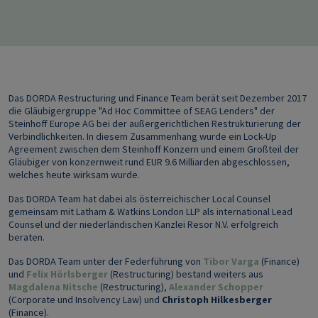
Das DORDA Restructuring und Finance Team berät seit Dezember 2017
die Gläubigergruppe "Ad Hoc Committee of SEAG Lenders" der
Steinhoff Europe AG bei der außergerichtlichen Restrukturierung der
Verbindlichkeiten. In diesem Zusammenhang wurde ein Lock-Up
Agreement zwischen dem Steinhoff Konzern und einem Großteil der
Gläubiger von konzernweit rund EUR 9.6 Milliarden abgeschlossen,
welches heute wirksam wurde.
Das DORDA Team hat dabei als österreichischer Local Counsel
gemeinsam mit Latham & Watkins London LLP als international Lead
Counsel und der niederländischen Kanzlei Resor N.V. erfolgreich
beraten.
Das DORDA Team unter der Federführung von
Tibor Varga
(Finance)
und
Felix Hörlsberger
(Restructuring) bestand weiters aus
Magdalena Nitsche
(Restructuring),
Alexander Schopper
(Corporate und Insolvency Law) und
Christoph Hilkesberger
(Finance).