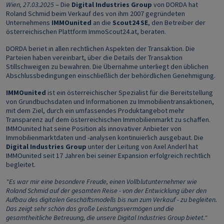
Wien, 27.03.2025
–
Die
Digital Industries Group
von DORDA hat
Roland Schmid beim Verkauf des von ihm 2007 gegründeten
Unternehmens
IMMOunited
an die
Scout24 SE
, den Betreiber der
österreichischen Plattform ImmoScout24.at, beraten.
DORDA beriet in allen rechtlichen Aspekten der Transaktion. Die
Parteien haben vereinbart, über die Details der Transaktion
Stillschweigen zu bewahren. Die Übernahme unterliegt den üblichen
Abschlussbedingungen einschließlich der behördlichen Genehmigung.
IMMOunited
ist ein österreichischer Spezialist für die Bereitstellung
von Grundbuchsdaten und Informationen zu Immobilientransaktionen,
mit dem Ziel,
durch ein umfassendes Produktangebot mehr
Transparenz auf dem österreichischen Immobilienmarkt zu schaffen.
IMMOunited hat seine Position als innovativer Anbieter von
Immobilienmarktdaten und -analysen kontinuierlich ausgebaut. Die
Digital Industries Group
unter der Leitung von Axel Anderl hat
IMMOunited seit 17 Jahren bei seiner Expansion erfolgreich rechtlich
begleitet.
"Es war mir eine besondere Freude, einen Vollblutunternehmer wie
Roland Schmid auf der gesamten Reise - von der Entwicklung über den
Aufbau des digitalen Geschäftsmodells bis nun zum Verkauf - zu begleiten.
Das zeigt sehr schön das große Leistungsvermögen und die
gesamtheitliche Betreuung, die unsere Digital Industries Group bietet.“