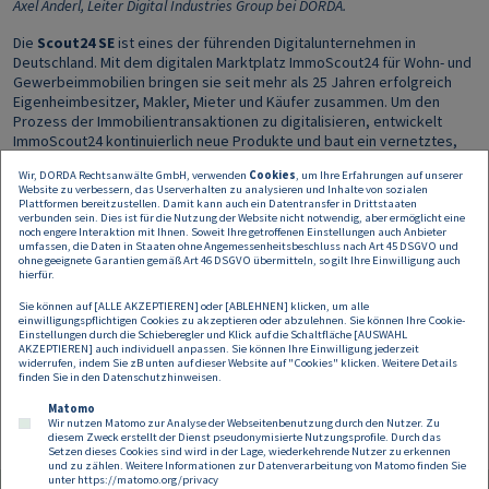
Axel Anderl, Leiter Digital Industries Group bei DORDA.
Die
Scout24 SE
ist eines der führenden Digitalunternehmen in
Deutschland. Mit dem digitalen Marktplatz ImmoScout24 für Wohn- und
Gewerbeimmobilien bringen sie seit mehr als 25 Jahren erfolgreich
Eigenheimbesitzer, Makler, Mieter und Käufer zusammen. Um den
Prozess der Immobilientransaktionen zu digitalisieren, entwickelt
ImmoScout24 kontinuierlich neue Produkte und baut ein vernetztes,
datenintensives Ökosystem für Miet-, Kauf- und Gewerbeimmobilien in
Wir, DORDA Rechtsanwälte GmbH, verwenden
Cookies
, um Ihre Erfahrungen auf unserer
Deutschland und Österreich auf.
Website zu verbessern, das Userverhalten zu analysieren und Inhalte von sozialen
Plattformen bereitzustellen. Damit kann auch ein Datentransfer in Drittstaaten
verbunden sein. Dies ist für die Nutzung der Website nicht notwendig, aber ermöglicht eine
noch engere Interaktion mit Ihnen. Soweit Ihre getroffenen Einstellungen auch Anbieter
umfassen, die Daten in Staaten ohne Angemessenheitsbeschluss nach Art 45 DSGVO und
Das
Team von DORDA
bestand aus den Partnern Christian Ritschka
ohne geeignete Garantien gemäß Art 46 DSGVO übermitteln, so gilt Ihre Einwilligung auch
(M&A; Federführung), Axel Anderl (IP/IT/Datenschutz; Leiter Digital
hierfür.
Industries Group), Bernhard Rieder (Gesellschaftsrecht), Heinrich
Sie können auf [ALLE AKZEPTIEREN] oder [ABLEHNEN] klicken, um alle
Kühnert (Kartellrecht)
und Nino Tlapak (Datenschutz) sowie
einwilligungspflichtigen Cookies zu akzeptieren oder abzulehnen. Sie können Ihre Cookie-
Rechtsanwälten Ulrich Weinstich (M&A), Mirko Marjanovic (Kartellrecht),
Einstellungen durch die Schieberegler und Klick auf die Schaltfläche [AUSWAHL
AKZEPTIEREN] auch individuell anpassen. Sie können Ihre Einwilligung jederzeit
Florina Thenmayer (Arbeitsrecht) und Associate Max Simon Lesjak
widerrufen, indem Sie zB unten auf dieser Website auf "Cookies" klicken. Weitere Details
(M&A).
finden Sie in den
Datenschutzhinweisen
.
Matomo
Wir nutzen Matomo zur Analyse der Webseitenbenutzung durch den Nutzer. Zu
diesem Zweck erstellt der Dienst pseudonymisierte Nutzungsprofile. Durch das
Setzen dieses Cookies sind wird in der Lage, wiederkehrende Nutzer zu erkennen
und zu zählen. Weitere Informationen zur Datenverarbeitung von Matomo finden Sie
unter
https://matomo.org/privacy